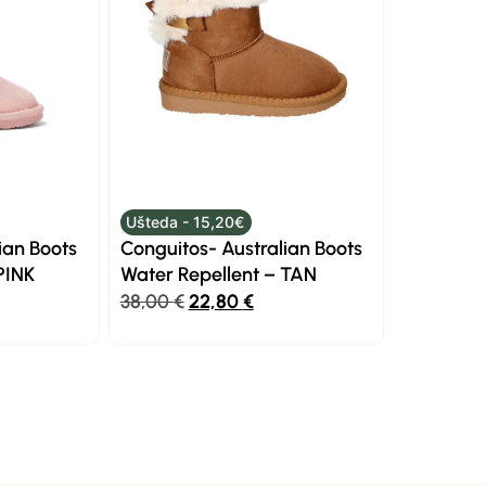
Ušteda - 15,20€
ian Boots
Conguitos- Australian Boots
PINK
Water Repellent – TAN
38,00
€
22,80
€