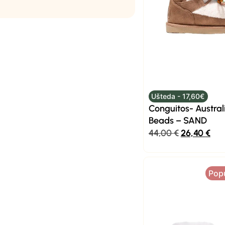
Ušteda - 17,60€
Conguitos- Austral
Beads – SAND
44,00
€
26,40
€
Pop