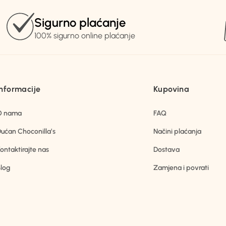
Sigurno plaćanje
100% sigurno online plaćanje
Informacije
Kupovina
O nama
FAQ
ućan Choconilla’s
Načini plaćanja
ontaktirajte nas
Dostava
log
Zamjena i povrati