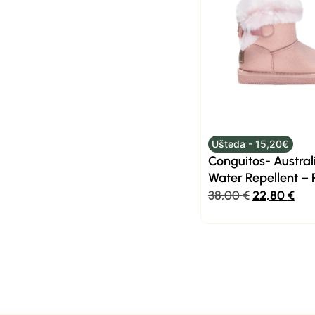
Ušteda - 15,20€
Conguitos- Austral
Water Repellent – 
38,00
€
22,80
€