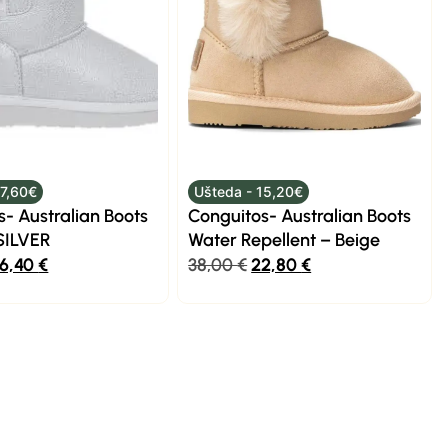
17,60€
Ušteda - 15,20€
- Australian Boots
Conguitos- Australian Boots
 SILVER
Water Repellent – Beige
6,40
€
38,00
€
22,80
€