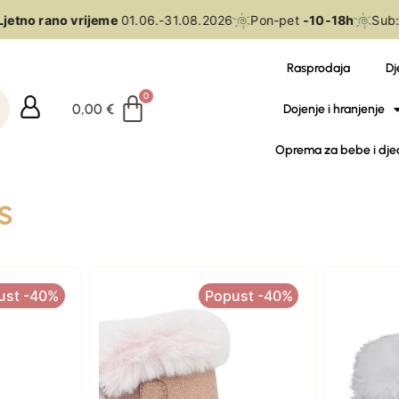
jetno rano vrijeme
01.06.-31.08.2026
Pon-pet
-10-18h
Sub:
Rasprodaja
Dj
0,00
€
Dojenje i hranjenje
Oprema za bebe i dje
s
ust -40%
Popust -40%