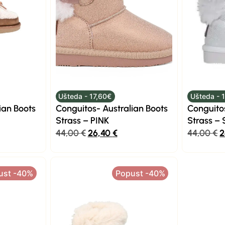
Ušteda - 17,60€
Ušteda - 
ian Boots
Conguitos- Australian Boots
Conguitos
Strass – PINK
Strass –
44,00
€
26,40
€
44,00
€
2
ust -40%
Popust -40%