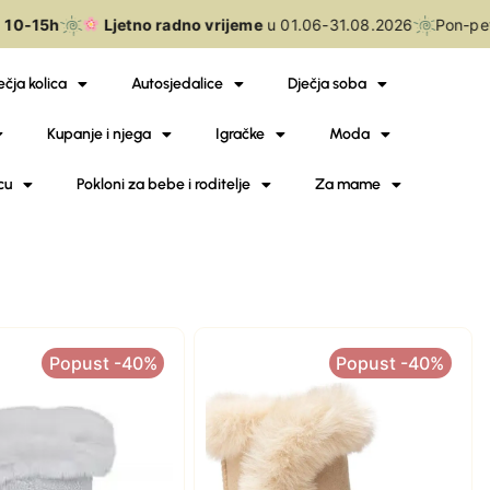
10-15h
Ljetno radno vrijeme
u 01.06-31.08.2026
Pon-pet
ečja kolica
Autosjedalice
Dječja soba
Kupanje i njega
Igračke
Moda
cu
Pokloni za bebe i roditelje
Za mame
Popust -40%
Popust -40%