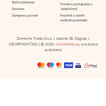
Načini plaćanja
Pravila o postupanju s
Dostava
„kolačićima“
Zamjena i povrati
Pravilnik o zaštiti
osobnih podataka
Domivita Trade d.o.o. [ Jasenik 3B, Zagreb /
OIB:58914547266 ] © 2026.
choconillas.eu
, sva prava
pridržana