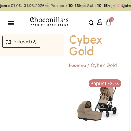
ijeme
01.06.-31.08.2026
Pon-pet:
10-18h
Sub:
10-15h
Ljetn
Cybex
Filtered (2)
Gold
/ Cybex Gold
Početna
Popust -20%