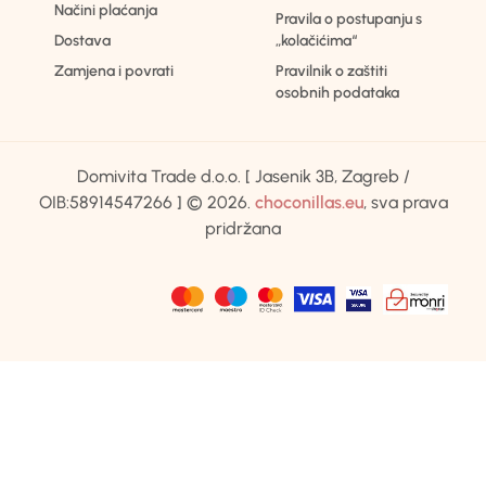
Načini plaćanja
Pravila o postupanju s
Dostava
„kolačićima“
Zamjena i povrati
Pravilnik o zaštiti
osobnih podataka
Domivita Trade d.o.o. [ Jasenik 3B, Zagreb /
OIB:58914547266 ] © 2026.
choconillas.eu
, sva prava
pridržana