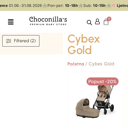
jeme
01.06.-31.08.2026
Pon-pet:
10-18h
Sub:
10-15h
Ljetno
Cybex
Filtered (2)
Gold
/ Cybex Gold
Početna
Popust -20%