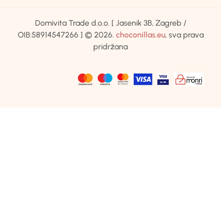
Domivita Trade d.o.o. [ Jasenik 3B, Zagreb /
OIB:58914547266 ] © 2026.
choconillas.eu
, sva prava
pridržana