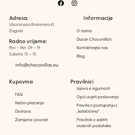
Adresa:
Informacije
Ulica kneza Branimira 41,
Zagreb
O nama
Dućan Choconilla’s
Radno vrijeme:
Pon – Pet: 09 – 19
Kontaktirajte nas
Subota: 10 – 15
Blog
info@choconillas.eu
Kupovina
Pravilnici
Izjava o sigurnosti
FAQ
Opći uvjeti poslovanja
Načini plaćanja
Pravila o postupanju s
Dostava
„kolačićima“
Zamjena i povrati
Pravilnik o zaštiti
osobnih podataka