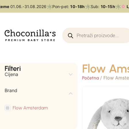
jeme
01.06.-31.08.2026
Pon-pet:
10-18h
Sub:
10-15h
Lj
Flow Am
Filteri
Cijena
/ Flow Amst
Početna
Brand
Flow Amsterdam