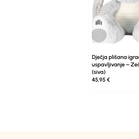
Dječja plišana igr
uspavljivanje – Zeč
(siva)
45,95
€