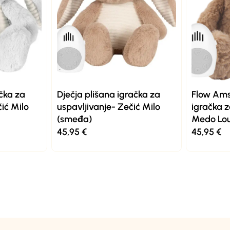
ačka za
Dječja plišana igračka za
Flow Ams
ić Milo
uspavljivanje- Zečić Milo
igračka z
(smeđa)
Medo Lo
45,95
€
45,95
€