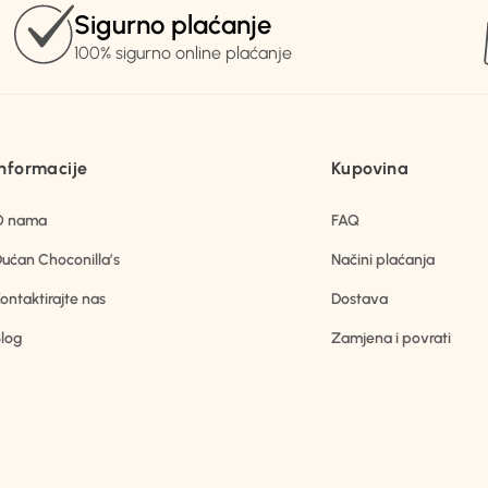
Sigurno plaćanje
100% sigurno online plaćanje
Informacije
Kupovina
O nama
FAQ
ućan Choconilla’s
Načini plaćanja
ontaktirajte nas
Dostava
log
Zamjena i povrati