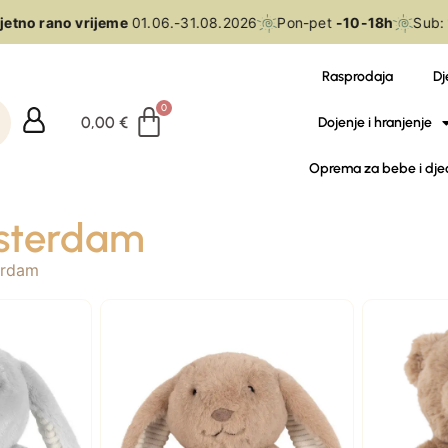
etno rano vrijeme
01.06.-31.08.2026
Pon-pet
-10-18h
Sub:
Rasprodaja
Dj
0,00
€
Dojenje i hranjenje
Oprema za bebe i dje
sterdam
erdam