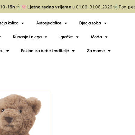
10-15h
Ljetno radno vrijeme
u 01.06-31.08.2026
Pon-pet
ečja kolica
Autosjedalice
Dječja soba
Kupanje i njega
Igračke
Moda
cu
Pokloni za bebe i roditelje
Za mame