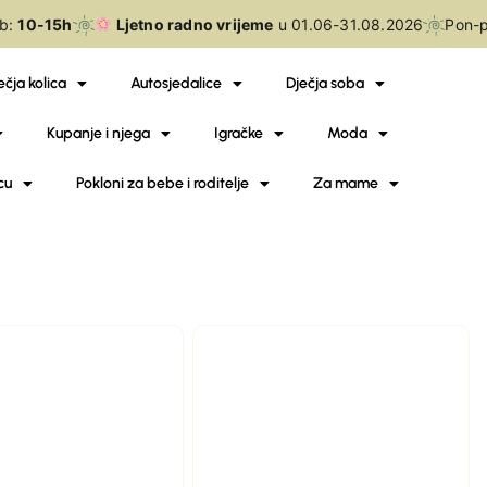
:
10-15h
Ljetno radno vrijeme
u 01.06-31.08.2026
Pon-pe
ečja kolica
Autosjedalice
Dječja soba
Kupanje i njega
Igračke
Moda
cu
Pokloni za bebe i roditelje
Za mame