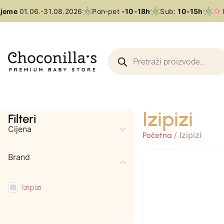
jeme
01.06.-31.08.2026
Pon-pet
-10-18h
Sub:
10-15h
L
Izipizi
Filteri
Cijena
/ Izipizi
Početna
Brand
Izipizi