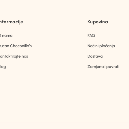
Informacije
Kupovina
O nama
FAQ
ućan Choconilla’s
Načini plaćanja
ontaktirajte nas
Dostava
log
Zamjena i povrati