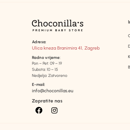
Adresa:
D
Ulica kneza Branimira 41, Zagreb
K
Radno vrijeme:
Pon – Pet: 09 – 19
B
Subota: 10 – 15
Nedjelja: Zatvoreno
E-mail:
info@choconillas.eu
Zapratite nas