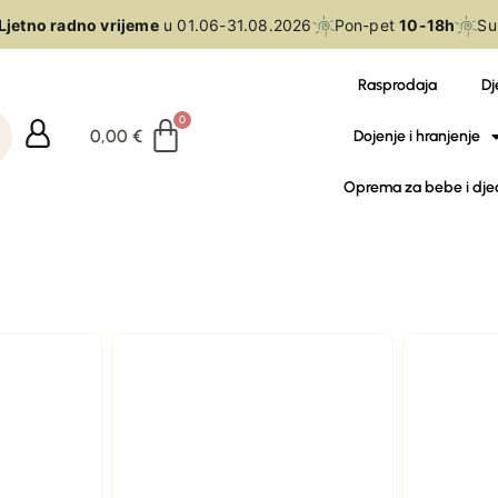
jetno radno vrijeme
u 01.06-31.08.2026
Pon-pet
10-18h
Sub
Rasprodaja
Dj
0,00
€
Dojenje i hranjenje
Oprema za bebe i dje