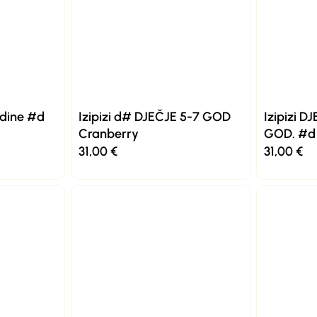
odine #d
Izipizi d# DJEČJE 5-7 GOD
Izipizi D
Cranberry
GOD. #d 
31,00
€
31,00
€