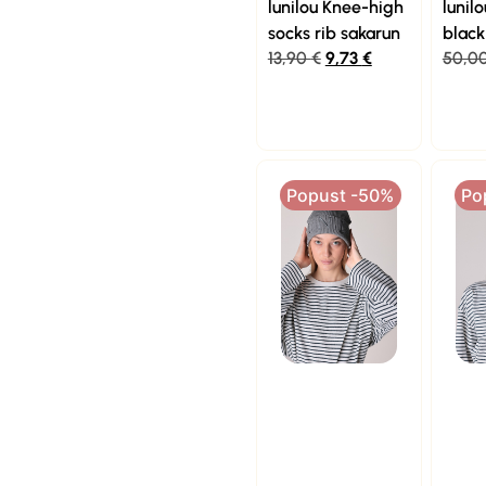
lunilou Knee-high
lunil
socks rib sakarun
black
13,90
€
9,73
€
50,0
Popust -50%
Po