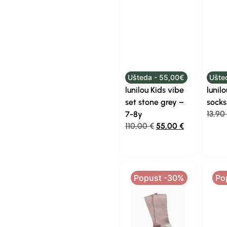
Ušteda - 55,00€
Ušte
lunilou Kids vibe
lunil
set stone grey –
socks
13,90
7-8y
110,00
€
55,00
€
Popust -30%
Po