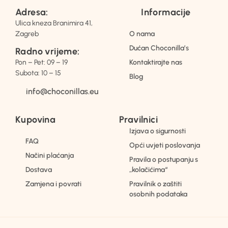
Adresa:
Informacije
Ulica kneza Branimira 41,
Zagreb
O nama
Dućan Choconilla’s
Radno vrijeme:
Pon – Pet: 09 – 19
Kontaktirajte nas
Subota: 10 – 15
Blog
info@choconillas.eu
Kupovina
Pravilnici
Izjava o sigurnosti
FAQ
Opći uvjeti poslovanja
Načini plaćanja
Pravila o postupanju s
Dostava
„kolačićima“
Zamjena i povrati
Pravilnik o zaštiti
osobnih podataka