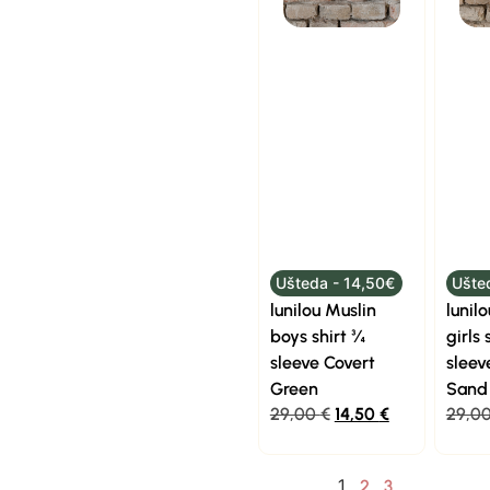
Ušteda - 14,50€
Ušte
lunilou Muslin
lunil
boys shirt ¾
girls 
sleeve Covert
sleev
Green
Sand
29,00
€
14,50
€
29,0
1
2
3