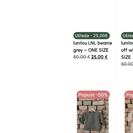
Ušteda - 25,00€
Ušte
lunilou LNL beanie
lunil
grey – ONE SIZE
off w
50,00
€
25,00
€
SIZE
50,0
Popust -50%
Po