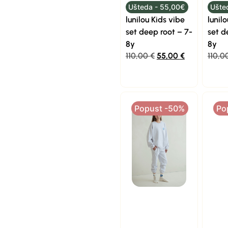
Ušteda - 55,00€
Ušte
lunilou Kids vibe
lunil
set deep root – 7-
set d
8y
8y
110,00
€
55,00
€
110,0
Popust -50%
Po