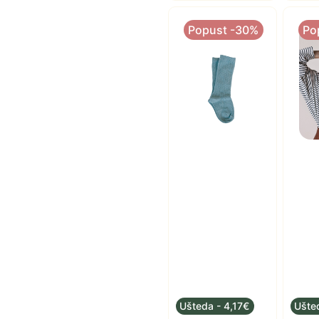
Popust -30%
Po
Ušteda - 4,17€
Ušte