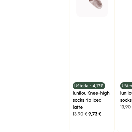
Ušteda - 4,17€
Ušte
lunilou Knee-high
lunil
socks rib iced
socks
13,90
latte
13,90
€
9,73
€