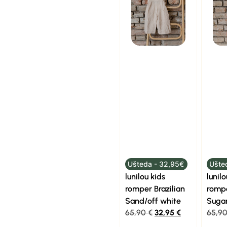
Ušteda - 32,95€
Ušte
lunilou kids
lunilo
romper Brazilian
romp
Sand/off white
Suga
65,90
€
32,95
€
65,9