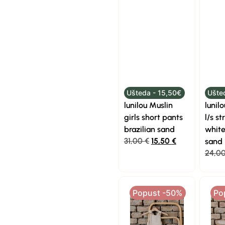
Ušteda - 15,50€
Ušte
lunilou Muslin
lunil
girls short pants
l/s st
brazilian sand
white
31,00
€
15,50
€
sand
24,0
Popust -50%
Po