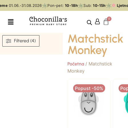
jeme
01.06.-31.08.2026
Pon-pet:
10-18h
Sub:
10-15h
Ljetno
Matchstick
Filtered (4)
Monkey
/ Matchstick
Početna
Monkey
Popust -50%
Po