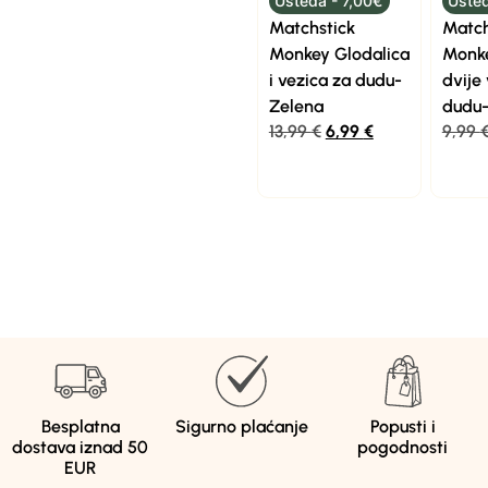
Ušteda - 7,00€
Ušted
Matchstick
Match
Monkey Glodalica
Monk
i vezica za dudu-
dvije
Zelena
dudu-
13,99
€
6,99
€
9,99
Besplatna
Sigurno plaćanje
Popusti i
dostava iznad 50
pogodnosti
EUR