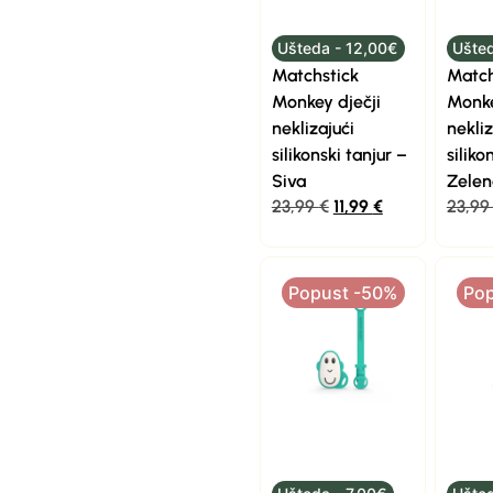
Ušteda - 12,00€
Ušted
Matchstick
Match
Monkey dječji
Monke
neklizajući
nekliz
silikonski tanjur –
siliko
Siva
Zelen
23,99
€
11,99
€
23,9
Popust -50%
Po