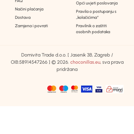
FAQ
Opći uvjeti poslovanja
Načini plaćanja
Pravila o postupanju s
Dostava
„kolačićima“
Zamjena i povrati
Pravilnik o zaštiti
osobnih podataka
Domivita Trade d.o.o. [ Jasenik 3B, Zagreb /
OIB:58914547266 ] © 2026.
choconillas.eu
, sva prava
pridržana