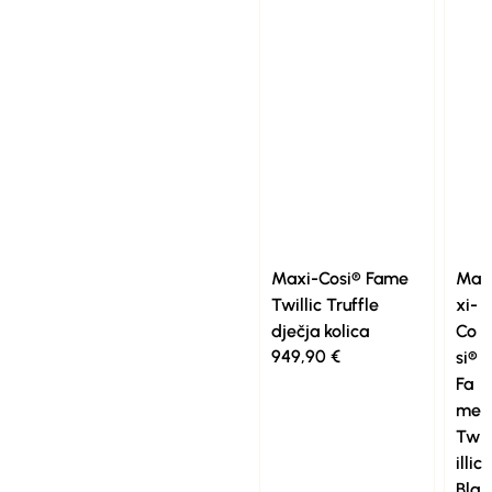
Maxi-Cosi® Fame
Ma
Twillic Truffle
xi-
dječja kolica
Co
949,90
€
si®
Fa
me
Tw
illic
Bla