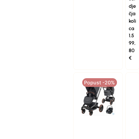
dje
čja
koli
ca
1.5
99,
80
€
Popust -20%