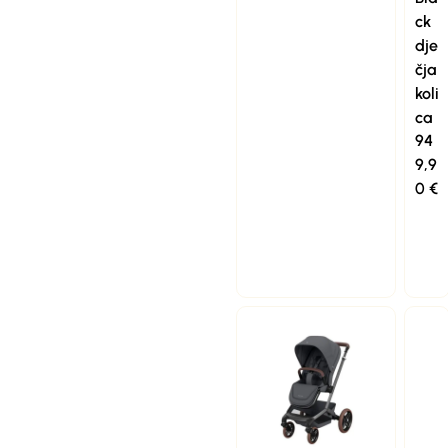
ck
dje
čja
koli
ca
94
9,9
0
€