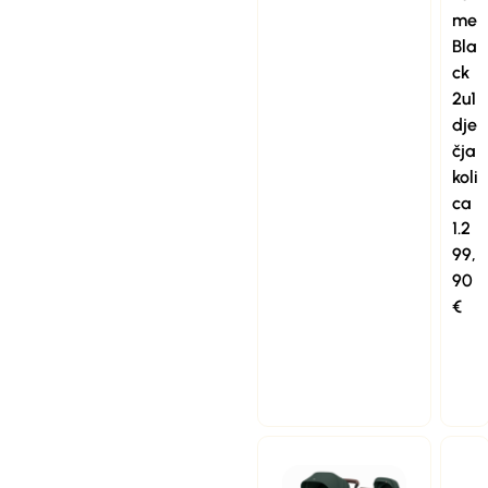
me
Bla
ck
2u1
dje
čja
koli
ca
1.2
99,
90
€