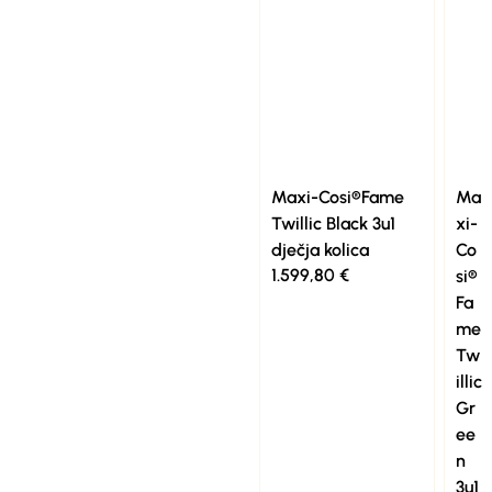
Maxi-Cosi®Fame
Ma
Twillic Black 3u1
xi-
dječja kolica
Co
1.599,80
€
si®
Fa
me
Tw
illic
Gr
ee
n
3u1