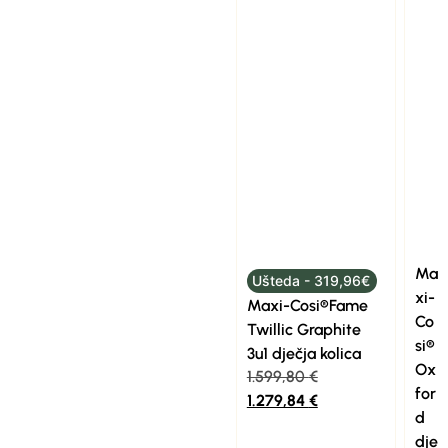
Ma
Ušteda - 319,96€
xi-
Maxi-Cosi®Fame
Co
Twillic Graphite
si®
3u1 dječja kolica
Ox
1.599,80
€
for
1.279,84
€
d
dje