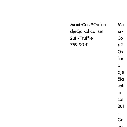
Maxi-Cosi®Oxford
Ma
dječja kolica, set
xi-
2u1 -Truffle
Co
759,90
€
si®
Ox
for
d
dje
čja
koli
ca,
set
2u1
-
Gr
ee