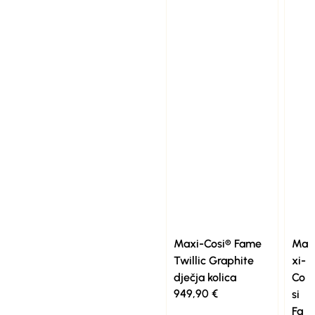
Maxi-Cosi® Fame
Ma
Twillic Graphite
xi-
dječja kolica
Co
949,90
€
si
Fa