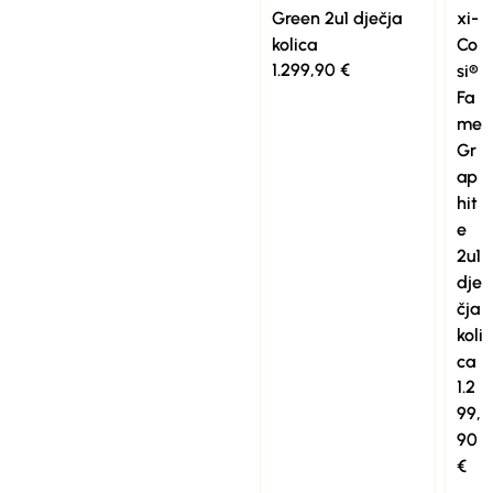
Green 2u1 dječja
xi-
kolica
Co
1.299,90
€
si®
Fa
me
Gr
ap
hit
e
2u1
dje
čja
koli
ca
1.2
99,
90
€