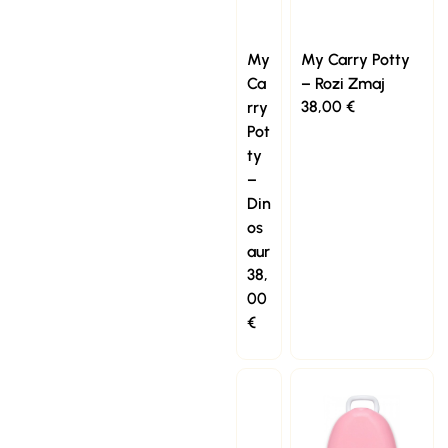
My
My Carry Potty
Ca
– Rozi Zmaj
38,00
€
rry
Pot
ty
–
Din
os
aur
38,
00
€