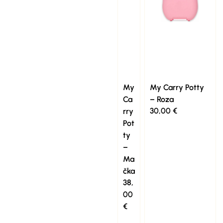
My
My Carry Potty
Ca
– Roza
30,00
€
rry
Pot
ty
–
Ma
čka
38,
00
€