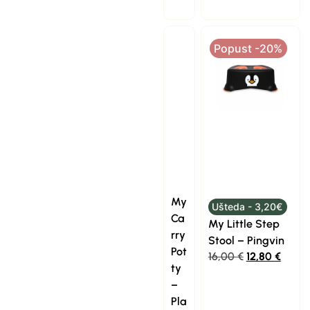
Popust -20%
My
Ušteda - 3,20€
Ca
My Little Step
rry
Stool – Pingvin
Pot
16,00
€
12,80
€
ty
–
Pla