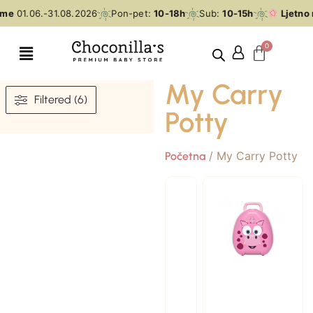
eme
01.06.-31.08.2026
Pon-pet:
10-18h
Sub:
10-15h
Ljetno 
My Carry
Filtered (6)
Potty
/ My Carry Potty
Početna