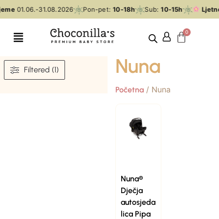
ijeme
01.06.-31.08.2026
Pon-pet:
10-18h
Sub:
10-15h
Ljetn
Nuna
Filtered (1)
/ Nuna
Početna
Nuna®
Dječja
autosjeda
lica Pipa