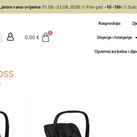
jetno rano vrijeme
01.06.-31.08.2026
Pon-pet
-10-18h
Sub:
Rasprodaja
Dj
0,00
€
Dojenje i hranjenje
Oprema za bebe i dje
oss
s