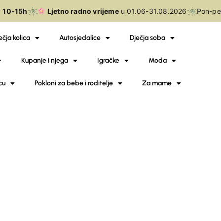
10-15h
Ljetno radno vrijeme
u 01.06-31.08.2026
Pon-pe
ečja kolica
Autosjedalice
Dječja soba
Kupanje i njega
Igračke
Moda
cu
Pokloni za bebe i roditelje
Za mame