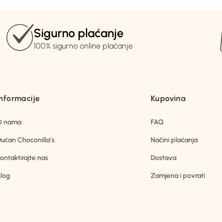
Sigurno plaćanje
100% sigurno online plaćanje
Informacije
Kupovina
O nama
FAQ
ućan Choconilla’s
Načini plaćanja
ontaktirajte nas
Dostava
log
Zamjena i povrati