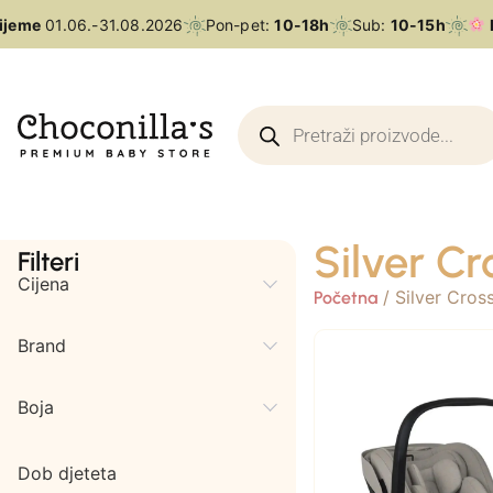
ijeme
01.06.-31.08.2026
Pon-pet:
10-18h
Sub:
10-15h
L
Silver Cr
Filteri
Cijena
/ Silver Cros
Početna
Brand
Boja
Dob djeteta