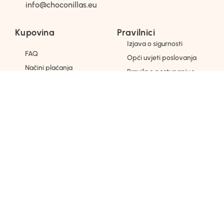
info@choconillas.eu
Kupovina
Pravilnici
Izjava o sigurnosti
FAQ
Opći uvjeti poslovanja
Načini plaćanja
Pravila o postupanju s
Dostava
„kolačićima“
Zamjena i povrati
Pravilnik o zaštiti
osobnih podataka
Domivita Trade d.o.o. [ Jasenik 3B, Zagreb /
OIB:58914547266 ] © 2026.
choconillas.eu
, sva prava
pridržana