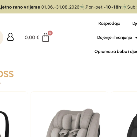
jetno rano vrijeme
01.06.-31.08.2026
Pon-pet
-10-18h
Sub:
Rasprodaja
Dj
0,00
€
Dojenje i hranjenje
Oprema za bebe i dje
oss
s