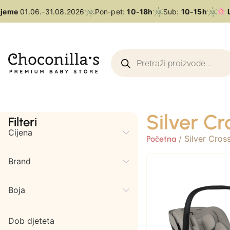
jeme
01.06.-31.08.2026
Pon-pet:
10-18h
Sub:
10-15h
L
Silver Cr
Filteri
Cijena
/ Silver Cros
Početna
Brand
Boja
Dob djeteta