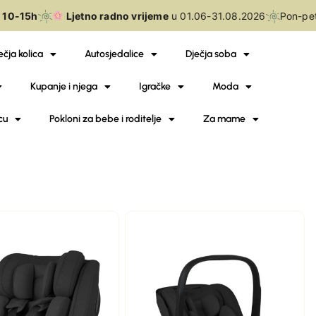
10-15h
Ljetno radno vrijeme
u 01.06-31.08.2026
Pon-pet
ečja kolica
Autosjedalice
Dječja soba
Kupanje i njega
Igračke
Moda
cu
Pokloni za bebe i roditelje
Za mame