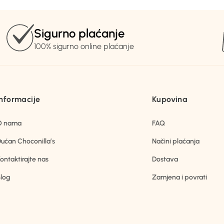
Sigurno plaćanje
100% sigurno online plaćanje
Informacije
Kupovina
O nama
FAQ
ućan Choconilla’s
Načini plaćanja
ontaktirajte nas
Dostava
log
Zamjena i povrati