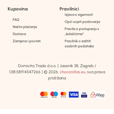
Kupovina
Pravilnici
Izjava o sigurnosti
FAQ
Opći uvjeti poslovanja
Načini plaćanja
Pravila o postupanju s
Dostava
„kolačićima“
Zamjena i povrati
Pravilnik o zaštiti
osobnih podataka
Domivita Trade d.o.o. [ Jasenik 3B, Zagreb /
OIB:58914547266 ] © 2026.
choconillas.eu
, sva prava
pridržana