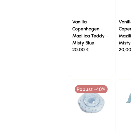
Vanilla
Vanill
Copenhagen –
Cope
Mazilica Teddy –
Mazil
Misty Blue
Misty
20,00
€
20,0
Popust -40%