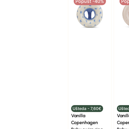
Popust -40%
Po
Ušteda - 7,60€
Ušted
Vanilla
Vanill
Copenhagen
Cope