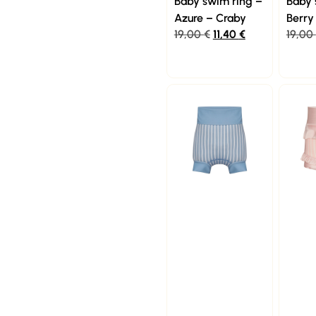
Baby swim ring –
Baby 
Azure – Craby
Berry
19,00
€
11,40
€
19,00