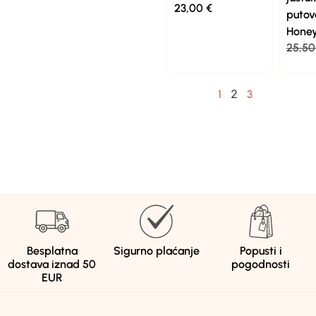
23,00
€
putov
Hone
25,5
2
1
3
Besplatna
Sigurno plaćanje
Popusti i
dostava iznad 50
pogodnosti
EUR