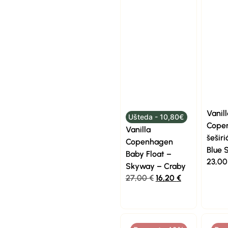
Vanill
Ušteda - 10,80€
Cope
Vanilla
šeširi
Copenhagen
Blue
Baby Float –
23,0
Skyway – Craby
27,00
€
16,20
€