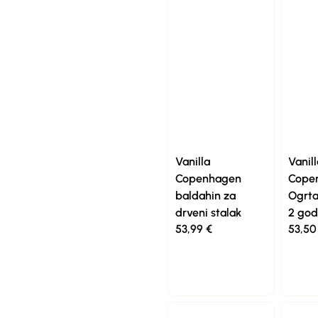
Vanilla
Vanill
Copenhagen
Cope
baldahin za
Ogrta
drveni stalak
2 god
53,99
€
53,5