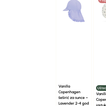
Vanilla
Ušted
Copenhagen
Vanill
šeširić za sunce –
Cope
Lavender 2-4 god
jastuk