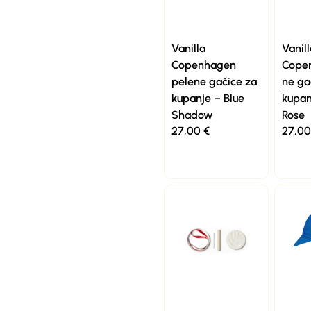
Vanilla
Vanill
Copenhagen
Cope
pelene gačice za
ne ga
kupanje – Blue
kupan
Shadow
Rose
27,00
€
27,0