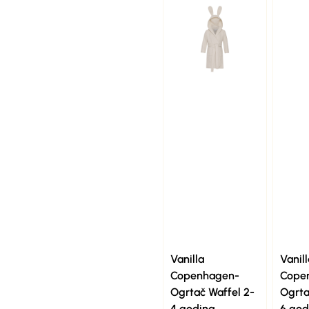
Vanilla
Vanill
Copenhagen-
Cope
Ogrtač Waffel 2-
Ogrta
4 godina
6 god