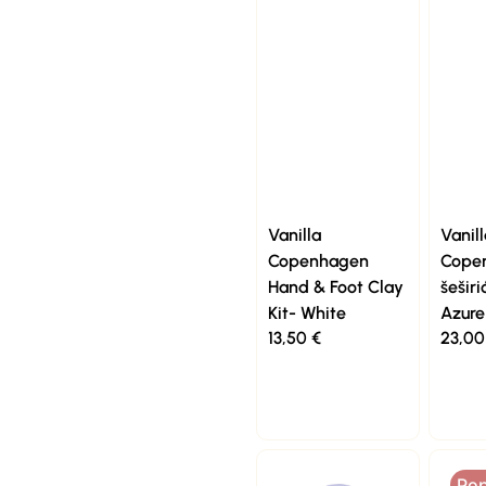
Vanilla
Vanill
Copenhagen
Cope
Hand & Foot Clay
šeširi
Kit- White
Azure
13,50
€
23,0
Po