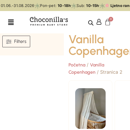
1.06.-31.08.2026
Pon-pet:
10-18h
Sub:
10-15h
Ljetno rano
Vanilla
Filters
Copenhage
/
Početna
Vanilla
/ Stranica 2
Copenhagen