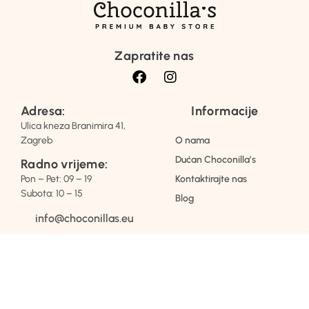
Zapratite nas
Adresa:
Informacije
Ulica kneza Branimira 41,
Zagreb
O nama
Dućan Choconilla’s
Radno vrijeme:
Pon – Pet: 09 – 19
Kontaktirajte nas
Subota: 10 – 15
Blog
info@choconillas.eu
Kupovina
Pravilnici
Izjava o sigurnosti
FAQ
Opći uvjeti poslovanja
Načini plaćanja