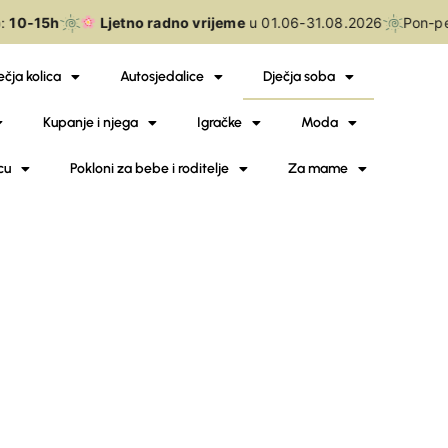
:
10-15h
Ljetno radno vrijeme
u 01.06-31.08.2026
Pon-pe
ečja kolica
Autosjedalice
Dječja soba
Kupanje i njega
Igračke
Moda
cu
Pokloni za bebe i roditelje
Za mame