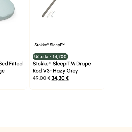
Ušteda - 14,70€
ed Fitted
Stokke® Sleepi™ Drape
ge
Rod V3- Hazy Grey
49,00
€
34,30
€