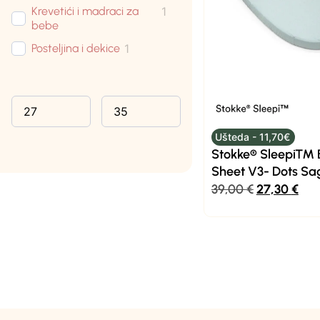
Krevetići i madraci za
1
bebe
Posteljina i dekice
1
Ušteda - 11,70€
Stokke® Sleepi™ B
Sheet V3- Dots Sa
39,00
€
27,30
€