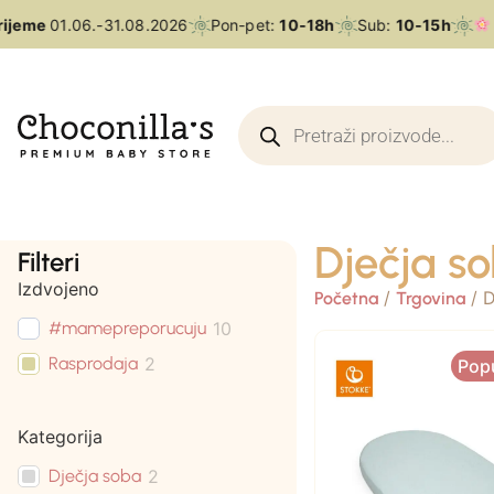
ijeme
01.06.-31.08.2026
Pon-pet:
10-18h
Sub:
10-15h
Dječja s
Filteri
Izdvojeno
/
/ D
Početna
Trgovina
#mamepreporucuju
10
Rasprodaja
2
Pop
Kategorija
Dječja soba
2