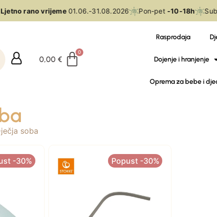
Ljetno rano vrijeme
01.06.-31.08.2026
Pon-pet
-10-18h
Sub
Rasprodaja
Dj
0,00
€
Dojenje i hranjenje
Oprema za bebe i dje
oba
ječja soba
ust -30%
Popust -30%