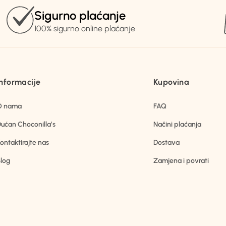
Sigurno plaćanje
100% sigurno online plaćanje
Informacije
Kupovina
O nama
FAQ
ućan Choconilla’s
Načini plaćanja
ontaktirajte nas
Dostava
log
Zamjena i povrati