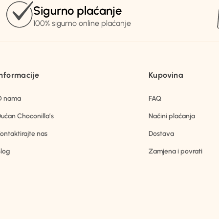
Sigurno plaćanje
100% sigurno online plaćanje
Informacije
Kupovina
O nama
FAQ
ućan Choconilla’s
Načini plaćanja
ontaktirajte nas
Dostava
log
Zamjena i povrati