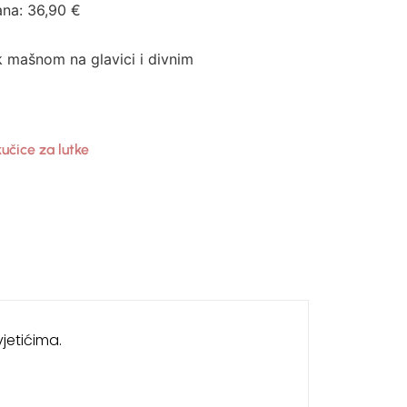
ana:
36,90
€
k mašnom na glavici i divnim
kučice za lutke
jetićima.