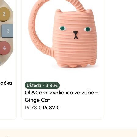
gračka
Ušteda - 3,96€
Oli&Carol žvakalica za zube –
Ginge Cat
19,78
€
15,82
€