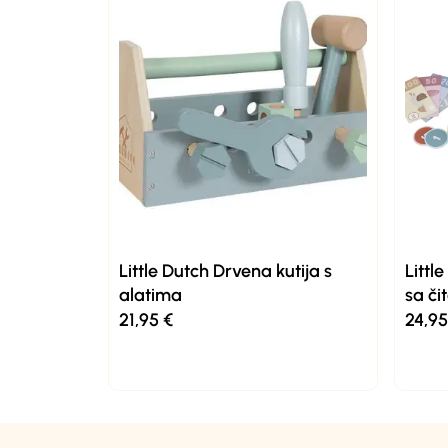
Little Dutch Drvena kutija s
Littl
alatima
sa č
21,95
€
24,9