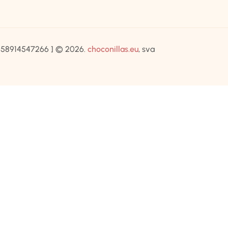
IB:58914547266 ] © 2026.
choconillas.eu
, sva