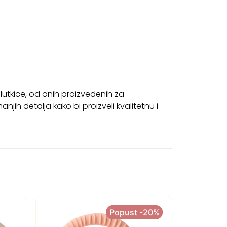
 lutkice, od onih proizvedenih za
njih detalja kako bi proizveli kvalitetnu i
Popust -20%
Popust -20%