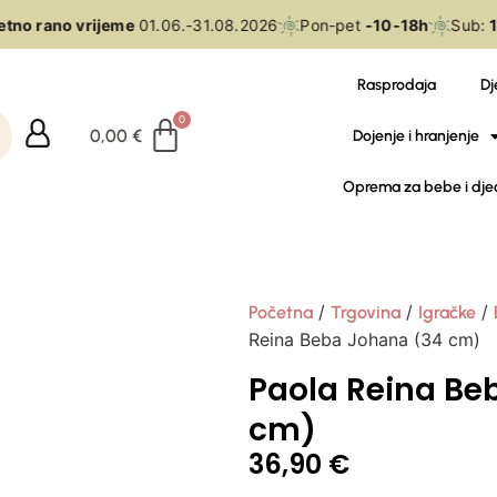
tno rano vrijeme
01.06.-31.08.2026
Pon-pet
-10-18h
Sub:
10
Rasprodaja
Dj
0,00
€
Dojenje i hranjenje
Oprema za bebe i dje
/
/
/
Početna
Trgovina
Igračke
Reina Beba Johana (34 cm)
Paola Reina Be
cm)
36,90
€