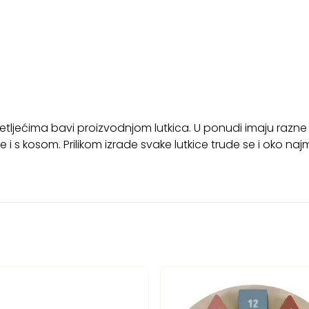
setljećima bavi proizvodnjom lutkica. U ponudi imaju razne
i s kosom. Prilikom izrade svake lutkice trude se i oko najma