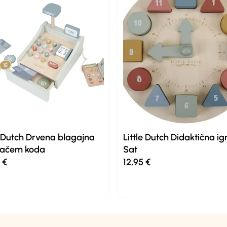
e Dutch Drvena blagajna
Little Dutch Didaktična i
itačem koda
Sat
5
€
12,95
€