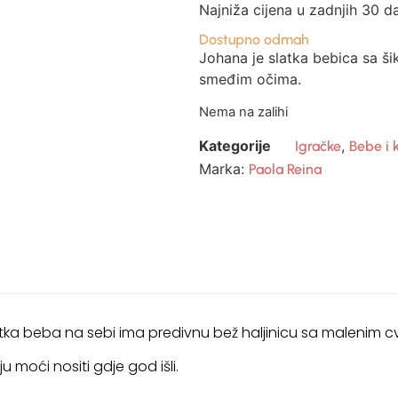
Najniža cijena u zadnjih 30 d
Dostupno odmah
Johana je slatka bebica sa ši
smeđim očima.
Nema na zalihi
Kategorije
,
Igračke
Bebe i 
Marka:
Paola Reina
ka beba na sebi ima predivnu bež haljinicu sa malenim cv
 moći nositi gdje god išli.