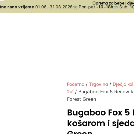
Oprema za bebe i dje
o rano vrijeme
01.06.-31.08.2026
Pon-pet
-10-18h
Sub:
10-
/
/
Početna
Trgovina
Dječja kol
/ Bugaboo Fox 5 Renew ko
2u1
Forest Green
Bugaboo Fox 5 
košarom i sjed