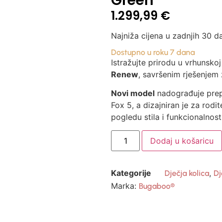
Green
1.299,99
€
Najniža cijena u zadnjih 30 d
Dostupno u roku 7 dana
Istražujte prirodu u vrhunsko
Renew
, savršenim rješenjem 
Novi model
nadograđuje prep
Fox 5, a dizajniran je za rodit
pogledu stila i funkcionalnosti
Dodaj u košaricu
Kategorije
,
Dječja kolica
Dj
Marka:
Bugaboo®