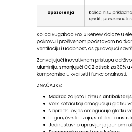
Upozorenja
Kolica nisu prikladn
sjediti, preokrenuti
Kolica Bugaboo Fox 5 Renew dolaze u ele
pokrovu i prošivenom podstavom na tkani
ventilaciju i udobnost, osiguravajući sav
Zahvaljujući inovativnom pristupu održivos
aluminija,
smanjujući CO2 otisak za 30% u
kompromisa u kvaliteti i funkcionalnosti.
ZNAČAJKE
:
Madrac
za ljeto i zimu s
antibakteri
Veliki kotači koji omogućuju glatku v
Napredni ovjes omogućuje glatku v
Lagan, čvrsti dizajn, stabilna konst
Jednostavno upravljanje jednom r
Ergonomska prostrana košara