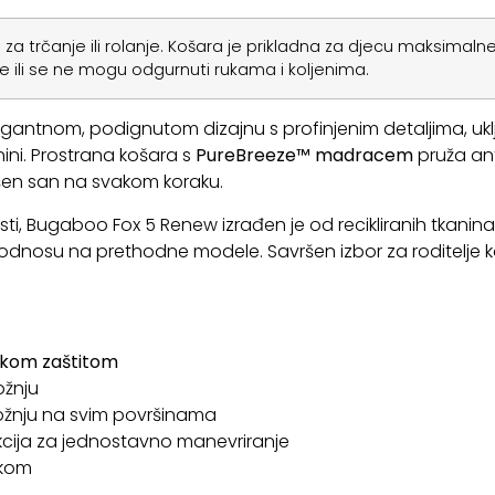
a za trčanje ili rolanje. Košara je prikladna za djecu maksim
 se ili se ne mogu odgurnuti rukama i koljenima.
gantnom, podignutom dizajnu s profinjenim detaljima, ukl
ni. Prostrana košara s
PureBreeze™
madracem
pruža ant
ršen san na svakom koraku.
ti, Bugaboo Fox 5 Renew izrađen je od recikliranih tkanina, 
odnosu na prethodne modele. Savršen izbor za roditelje koji
jskom
zaštitom
ožnju
ožnju na svim površinama
rukcija za jednostavno manevriranje
ukom