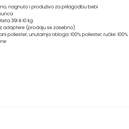
etno, nagnuto i produživo za prilagodbu bebi
 sunca
a 39l ili 10 kg
uz adaptere (prodaju se zasebno)
lirani poliester; unutarnja obloga: 100% poliester; ručke: 1
ene