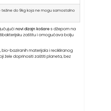
alne težine do 9kg koja ne mogu samostalno
jučujući
novi dizajn košare
s džepom na
ibakterijsku zaštitu i omogućava bolju
bio-baziranih materijala i recikliranog
 žele doprinositi zaštiti planeta, bez