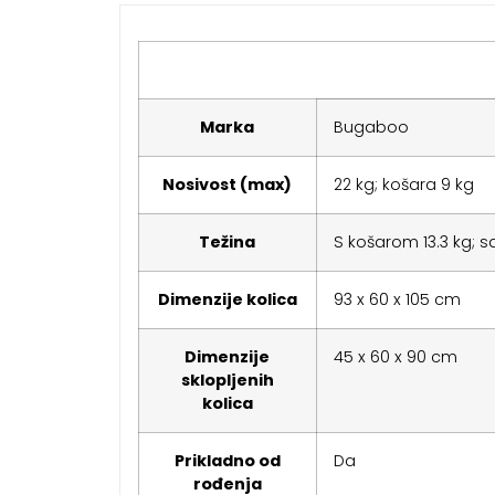
Marka
Bugaboo
Nosivost (max)
22 kg; košara 9 kg
Težina
S košarom 13.3 kg; s
Dimenzije kolica
93 x 60 x 105 cm
Dimenzije
45 x 60 x 90 cm
sklopljenih
kolica
Prikladno od
Da
rođenja