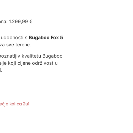
ana:
1.299,99
€
j udobnosti s
Bugaboo Fox 5
za sve terene.
oznatljiv kvalitetu Bugaboo
elje koji cijene održivost u
.
ečja kolica 2u1