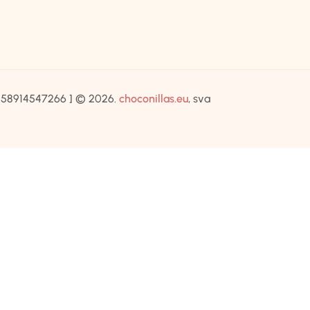
IB:58914547266 ] © 2026.
choconillas.eu
, sva