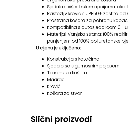
Sjedalo
s višestrukim opcijama
: okr
Rastezljiv krović s UPF50+ zaštita od
Prostrana košara za pohranu kapacitet
Kompatibilna s autosjedalicom 0+ 
Materijal: Vanjska strana: 100% recik
punjenjem od 100% poliuretanske pj
U cijenu je uključeno:
Konstrukcija s kotačima
Sjedalo sa sigurnosnim pojasom
Tkaninu za košaru
Madrac
Krović
Košara za stvari
Slični proizvodi