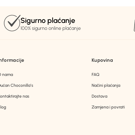
Sigurno plaćanje
100% sigurno online plaćanje
Informacije
Kupovina
O nama
FAQ
ućan Choconilla’s
Načini plaćanja
ontaktirajte nas
Dostava
log
Zamjena i povrati