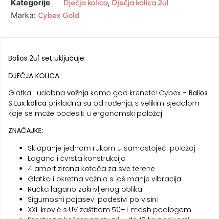
Kategorije
,
Dječja kolica
Dječja kolica 2u1
Marka:
Cybex Gold
Balios 2u1 set uključuje:
DJEČJA KOLICA
Glatka i udobna
vožnja
kamo god krenete! Cybex –
Balios
S Lux kolica
prikladna su od rođenja, s velikim sjedalom
koje se može podesiti u ergonomski položaj
ZNAČAJKE:
Sklapanje jednom rukom u samostojeći položaj
Lagana i čvrsta konstrukcija
4 amortizirana kotača za sve terene
Glatka i okretna vožnja s još manje vibracija
Ručka lagano zakrivljenog oblika
Sigurnosni pojasevi podesivi po visini
XXL krović s UV zaštitom 50+ i mash podlogom