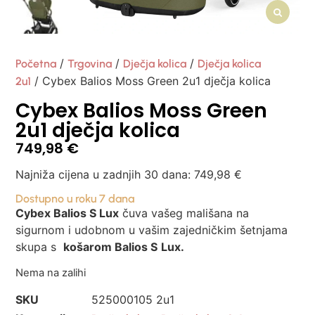
/
/
/
Početna
Trgovina
Dječja kolica
Dječja kolica
/ Cybex Balios Moss Green 2u1 dječja kolica
2u1
Cybex Balios Moss Green
2u1 dječja kolica
749,98
€
Najniža cijena u zadnjih 30 dana:
749,98
€
Dostupno u roku 7 dana
Cybex Balios S Lux
čuva vašeg mališana na
sigurnom i udobnom u vašim zajedničkim šetnjama
skupa s
košarom Balios S
Lux.
Nema na zalihi
SKU
525000105 2u1