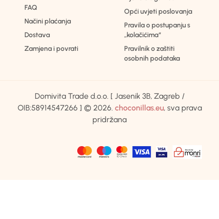
FAQ
Opći uvjeti poslovanja
Načini plaćanja
Pravila o postupanju s
Dostava
„kolačićima“
Zamjena i povrati
Pravilnik o zaštiti
osobnih podataka
Domivita Trade d.o.o. [ Jasenik 3B, Zagreb /
OIB:58914547266 ] © 2026.
choconillas.eu
, sva prava
pridržana