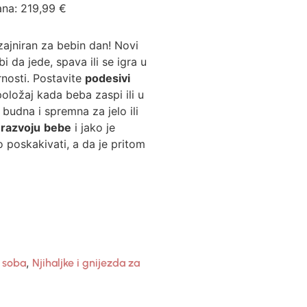
ana:
219,99
€
izajniran za bebin dan! Novi
da jede, spava ili se igra u
rnosti. Postavite
podesivi
ložaj kada beba zaspi ili u
budna i spremna za jelo ili
u
razvoju
bebe
i jako je
poskakivati, a da je pritom
,
 soba
Njihaljke i gnijezda za