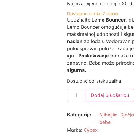
Najniža cijena u zadnjih 30 d
Dostupno u roku 7 dana
Upoznajte
Lemo Bouncer
, d
Lemo Bouncer omogućuje bebi 
maksimalnoj udobnosti i sigu
naslon
za leđa u vodoravan po
poluuspravan položaj kada je 
igru.
Poskakivanje
pomaže 
zabavno! Beba može prirodno 
sigurna.
Dostupno po isteku zaliha
Dodaj u košaricu
Kategorije
,
Njihaljke
Dječja
bebe
Marka:
Cybex