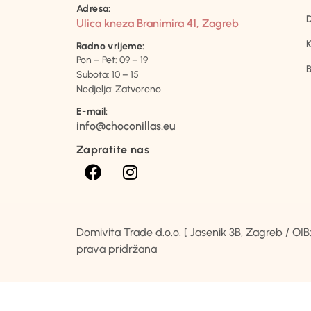
Adresa:
D
Ulica kneza Branimira 41, Zagreb
K
Radno vrijeme:
Pon – Pet: 09 – 19
B
Subota: 10 – 15
Nedjelja: Zatvoreno
E-mail:
info@choconillas.eu
Zapratite nas
Domivita Trade d.o.o. [ Jasenik 3B, Zagreb / O
prava pridržana