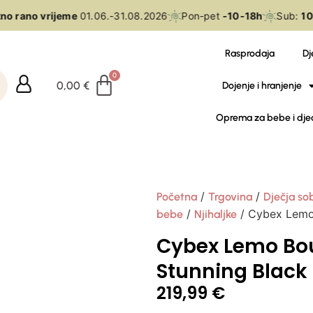
o rano vrijeme
01.06.-31.08.2026
Pon-pet
-10-18h
Sub:
10-
Rasprodaja
Dj
0,00
€
Dojenje i hranjenje
Oprema za bebe i dje
/
/
Početna
Trgovina
Dječja so
/
/ Cybex Lemo 
bebe
Njihaljke
Cybex Lemo Bo
Stunning Black
219,99
€