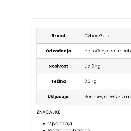
Brand
Cybex Gold
Od rođenja
od rođenja do trenutka
Nosivost
Do 9 kg
Težina
3.6 kg
Uključuje
Bouncer, umetak za n
ZNAČAJKE:
2 položaja
Prozračna tkanina