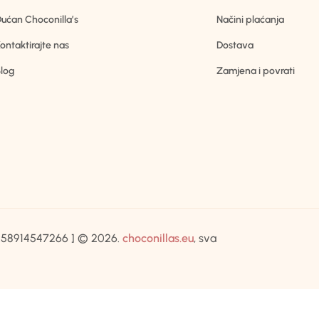
ućan Choconilla’s
Načini plaćanja
ontaktirajte nas
Dostava
log
Zamjena i povrati
IB:58914547266 ] © 2026.
choconillas.eu
, sva