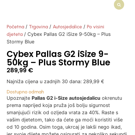
/
/
/
Početna
Trgovina
Autosjedalice
Po visini
/ Cybex Pallas G2 iSize 9-50kg – Plus
djeteta
Stormy Blue
Cybex Pallas G2 iSize 9-
50kg – Plus Stormy Blue
289,99
€
Najniža cijena u zadnjih 30 dana:
289,99
€
Dostupno odmah
Upoznajte
Pallas G2 i-Size autosjedalicu
okrenutu
prema naprijed koja pruža još bolju sigurnost
smanjujući rizik od ozljeda vrata za 40%. Raste s
vašim djetetom, tako da ćete ga moći koristiti više
od 10 godina. Osim toga, ukrcaj je lakši nego ikad,
jer svoje dijete možete osigurati za nekoliko sekundi.