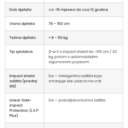
Dob djeteta
od ~
15 mjeseci do cca 12 godina
Visina djeteta
76 – 150 cm
Težina djeteta
≈ 9 – 50 kg
Tip sjedalice
2-u-1
: s impact shield do ~105 cm / 20
kg, potom s automobilskim
sigurnosnim pojasom
Impact shield
Da — inteligentna zaštita koja
zaštita (prednji
smanjuje sile udarca na vrat
štit)
Linear Side-
Da — poboljšana bočna zaštita
impact
Protection (L.S.P.
Plus)