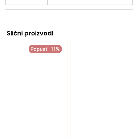
Slični proizvodi
Popust -11%
Popust -11%