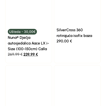
SilverCross 360
Ušteda - 30,00€
rotirajuća isofix baza
Nuna® Dječja
290,00
€
autosjedalica Aace LX i-
Size (100-150cm) Calla
269,99
€
239,99
€