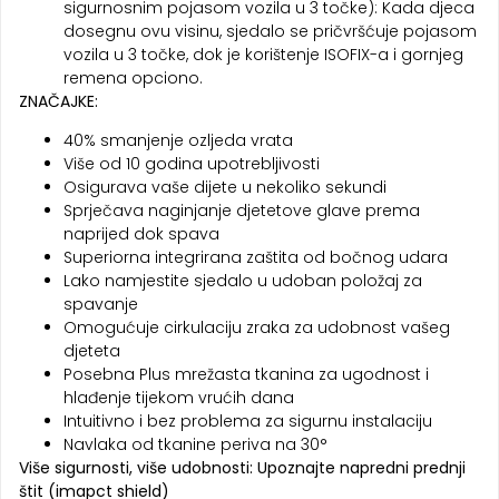
sigurnosnim pojasom vozila u 3 točke): Kada djeca
dosegnu ovu visinu, sjedalo se pričvršćuje pojasom
vozila u 3 točke, dok je korištenje ISOFIX-a i gornjeg
remena opciono.
ZNAČAJKE:
40% smanjenje ozljeda vrata
Više od 10 godina upotrebljivosti
Osigurava vaše dijete u nekoliko sekundi
Sprječava naginjanje djetetove glave prema
naprijed dok spava
Superiorna integrirana zaštita od bočnog udara
Lako namjestite sjedalo u udoban položaj za
spavanje
Omogućuje cirkulaciju zraka za udobnost vašeg
djeteta
Posebna Plus mrežasta tkanina za ugodnost i
hlađenje tijekom vrućih dana
Intuitivno i bez problema za sigurnu instalaciju
Navlaka od tkanine periva na 30°
Više sigurnosti, više udobnosti: Upoznajte napredni prednji
štit (imapct shield)