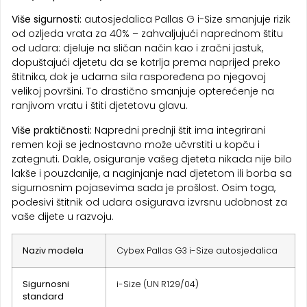
Više sigurnosti:
autosjedalica Pallas G i-Size smanjuje rizik
od ozljeda vrata za 40% – zahvaljujući naprednom štitu
od udara: djeluje na sličan način kao i zračni jastuk,
dopuštajući djetetu da se kotrlja prema naprijed preko
štitnika, dok je udarna sila raspoređena po njegovoj
velikoj površini. To drastično smanjuje opterećenje na
ranjivom vratu i štiti djetetovu glavu.
Više praktičnosti:
Napredni prednji štit ima integrirani
remen koji se jednostavno može učvrstiti u kopču i
zategnuti. Dakle, osiguranje vašeg djeteta nikada nije bilo
lakše i pouzdanije, a naginjanje nad djetetom ili borba sa
sigurnosnim pojasevima sada je prošlost. Osim toga,
podesivi štitnik od udara osigurava izvrsnu udobnost za
vaše dijete u razvoju.
Naziv modela
Cybex Pallas G3 i-Size autosjedalica
Sigurnosni
i-Size (UN R129/04)
standard