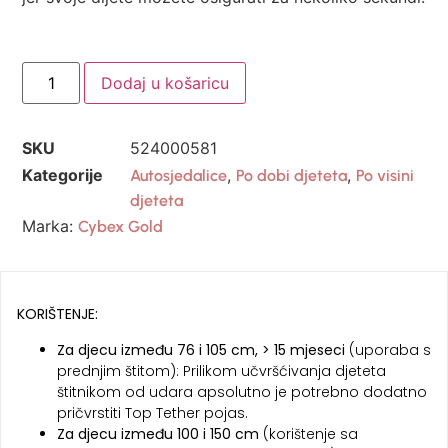
Dodaj u košaricu
SKU
524000581
Kategorije
,
,
Autosjedalice
Po dobi djeteta
Po visini
djeteta
Marka:
Cybex Gold
KORIŠTENJE:
Za djecu između 76 i 105 cm, > 15 mjeseci
(uporaba s
prednjim štitom): Prilikom učvršćivanja djeteta
štitnikom od udara apsolutno je potrebno dodatno
pričvrstiti Top Tether pojas.
Za djecu između 100 i 150 cm
(korištenje sa