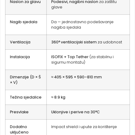
Naslon za glavu
Podesivi, nagibni naslon
za zaštitu
glave
Nagib sjedala
Da — jednostavno podešavanje
nagiba sjedala
Ventilacija
360° ventilacijski sistem
za udobnost
Instalacija
ISOFIX + Top Tether
(za stabilnu i
sigurnu montažu)
Dimenzije (D × Š
≈ 405 × 595 × 590–810 mm
× V)
Težina sjedalice
≈ 8.9 kg
Presvlake
Uklonjive i perive na 30°C
Dodatno
Impact shield i upute za korištenje
uključeno