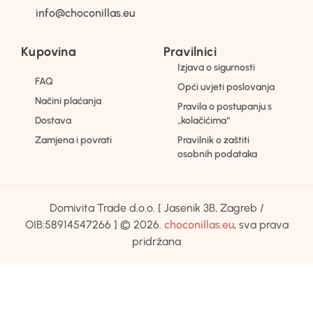
info@choconillas.eu
Kupovina
Pravilnici
Izjava o sigurnosti
FAQ
Opći uvjeti poslovanja
Načini plaćanja
Pravila o postupanju s
Dostava
„kolačićima“
Zamjena i povrati
Pravilnik o zaštiti
osobnih podataka
Domivita Trade d.o.o. [ Jasenik 3B, Zagreb /
OIB:58914547266 ] © 2026.
choconillas.eu
, sva prava
pridržana