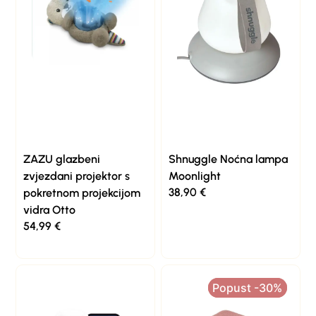
ZAZU glazbeni
Shnuggle Noćna lampa
zvjezdani projektor s
Moonlight
38,90
€
pokretnom projekcijom
vidra Otto
54,99
€
Popust -30%
Popust -30%