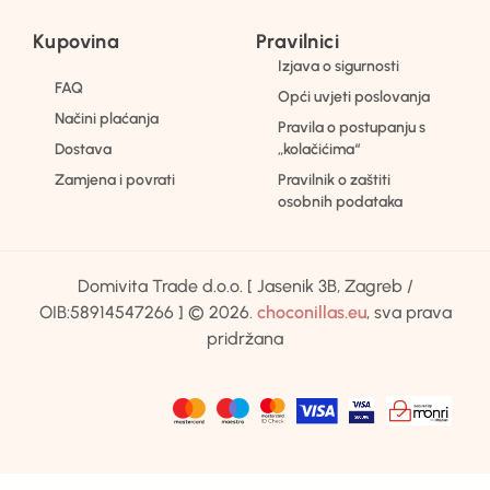
Kupovina
Pravilnici
Izjava o sigurnosti
FAQ
Opći uvjeti poslovanja
Načini plaćanja
Pravila o postupanju s
Dostava
„kolačićima“
Zamjena i povrati
Pravilnik o zaštiti
osobnih podataka
Domivita Trade d.o.o. [ Jasenik 3B, Zagreb /
OIB:58914547266 ] © 2026.
choconillas.eu
, sva prava
pridržana