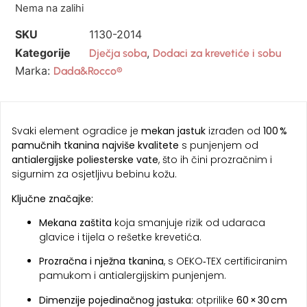
Nema na zalihi
SKU
1130-2014
Kategorije
,
Dječja soba
Dodaci za krevetiće i sobu
Marka:
Dada&Rocco®
Svaki element ogradice je
mekan jastuk
izrađen od
100 %
pamučnih tkanina najviše kvalitete
s punjenjem od
antialergijske poliesterske vate
, što ih čini prozračnim i
sigurnim za osjetljivu bebinu kožu.
Ključne značajke:
Mekana zaštita
koja smanjuje rizik od udaraca
glavice i tijela o rešetke krevetića.
Prozračna i nježna tkanina
, s OEKO‑TEX certificiranim
pamukom i antialergijskim punjenjem.
Dimenzije pojedinačnog jastuka:
otprilike
60 × 30 cm