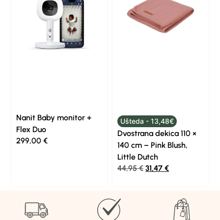
Nanit Baby monitor +
Ušteda - 13,48€
Flex Duo
Dvostrana dekica 110 ×
299,00
€
140 cm – Pink Blush,
Little Dutch
44,95
€
31,47
€