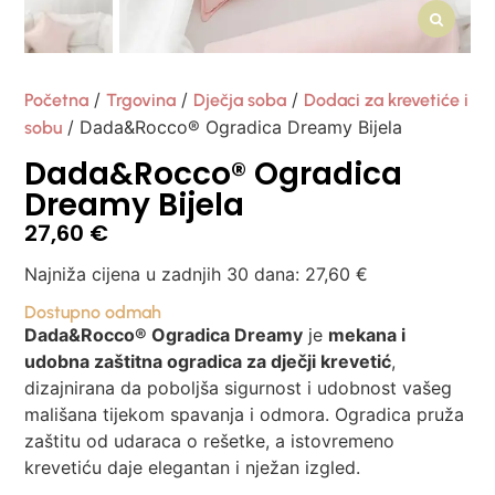
/
/
/
Početna
Trgovina
Dječja soba
Dodaci za krevetiće i
/ Dada&Rocco® Ogradica Dreamy Bijela
sobu
Dada&Rocco® Ogradica
Dreamy Bijela
27,60
€
Najniža cijena u zadnjih 30 dana:
27,60
€
Dostupno odmah
Dada&Rocco® Ogradica Dreamy
je
mekana i
udobna zaštitna ogradica za dječji krevetić
,
dizajnirana da poboljša sigurnost i udobnost vašeg
mališana tijekom spavanja i odmora. Ogradica pruža
zaštitu od udaraca o rešetke, a istovremeno
krevetiću daje elegantan i nježan izgled.