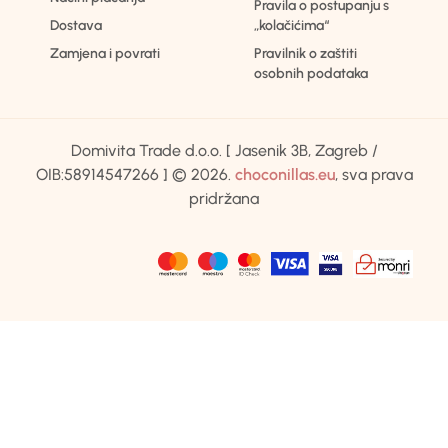
Pravila o postupanju s
Dostava
„kolačićima“
Zamjena i povrati
Pravilnik o zaštiti
osobnih podataka
Domivita Trade d.o.o. [ Jasenik 3B, Zagreb /
OIB:58914547266 ] © 2026.
choconillas.eu
, sva prava
pridržana