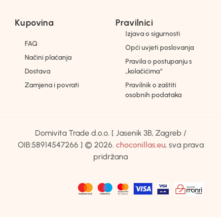
Kupovina
Pravilnici
Izjava o sigurnosti
FAQ
Opći uvjeti poslovanja
Načini plaćanja
Pravila o postupanju s
Dostava
„kolačićima“
Zamjena i povrati
Pravilnik o zaštiti
osobnih podataka
Domivita Trade d.o.o. [ Jasenik 3B, Zagreb /
OIB:58914547266 ] © 2026.
choconillas.eu
, sva prava
pridržana