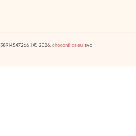
IB:58914547266 ] © 2026.
choconillas.eu
, sva