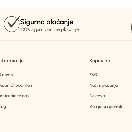
Sigurno plaćanje
100% sigurno online plaćanje
Informacije
Kupovina
O nama
FAQ
ućan Choconilla’s
Načini plaćanja
ontaktirajte nas
Dostava
log
Zamjena i povrati