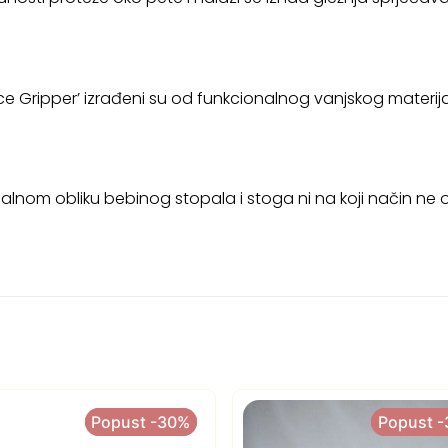
leece Gripper’ izrađeni su od funkcionalnog vanjskog materij
lnom obliku bebinog stopala i stoga ni na koji način ne o
Popust -30%
Popust -30%
Popust 
Popust 