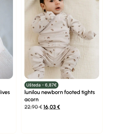
Ušteda - 6,87€
lives
lunilou newborn footed tights
acorn
22,90
€
16,03
€