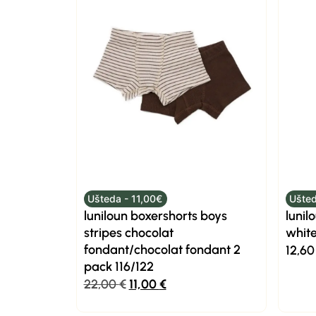
Ušteda - 11,00€
Ušted
luniloun boxershorts boys
lunil
stripes chocolat
white
fondant/chocolat fondant 2
12,6
pack 116/122
22,00
€
11,00
€