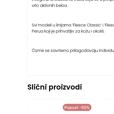
vrlo aktivnih beba.
Svi modeli u linijama ‘Fleece Classic’ i ‘F
Perua koji je prihvatljiv za kožu i okoliš.
Čizme se savršeno prilagođavaju individua
Slični proizvodi
Popust -50%
Popust -50%