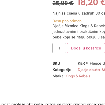
18,20
25,99
€
Najniža cijena u zadnjih 30 d
Dostupno odmah
Dječje čizmice Kings & Rebels
jednostavnim i praktičnim k
bebe koje se ritaju obuju u s
Dodaj u košaricu
SKU
K&R ® Fleece 
Kategorije
,
Dječja obuća
M
Marka:
Kings & Rebels
unosti proteže oko pete i nalazi se iznad gležnja sprječava