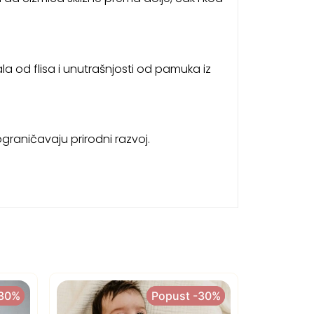
ala od flisa i unutrašnjosti od pamuka iz
graničavaju prirodni razvoj.
-30%
-30%
Popust -30%
Popust -30%