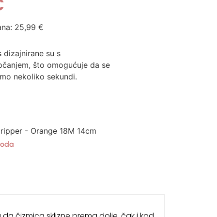
€
ana:
25,99
€
 dizajnirane su s
opčanjem, što omogućuje da se
amo nekoliko sekundi.
Gripper - Orange 18M 14cm
oda
 da čizmica sklizne prema dolje, čak i kod