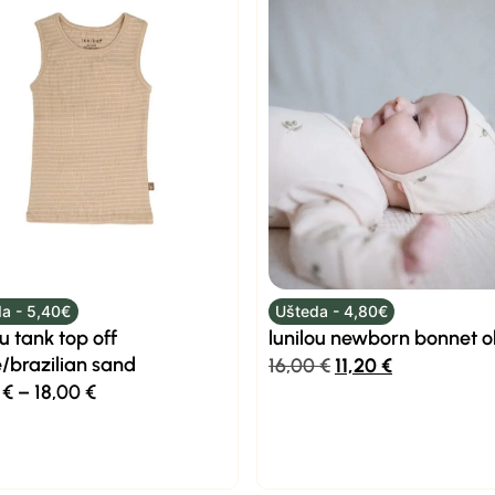
a - 5,40€
Ušteda - 4,80€
ou tank top off
lunilou newborn bonnet o
/brazilian sand
16,00
€
11,20
€
0
€
–
18,00
€