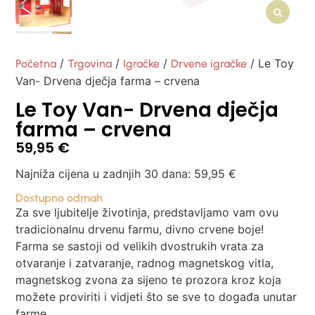
/
/
/
/ Le Toy
Početna
Trgovina
Igračke
Drvene igračke
Van- Drvena dječja farma – crvena
Le Toy Van- Drvena dječja
farma – crvena
59,95
€
Najniža cijena u zadnjih 30 dana:
59,95
€
Dostupno odmah
Za sve ljubitelje životinja, predstavljamo vam ovu
tradicionalnu drvenu farmu, divno crvene boje!
Farma se sastoji od velikih dvostrukih vrata za
otvaranje i zatvaranje, radnog magnetskog vitla,
magnetskog zvona za sijeno te prozora kroz koja
možete proviriti i vidjeti što se sve to događa unutar
farme.