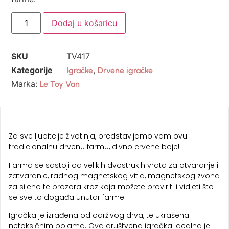
Dodaj u košaricu
SKU
TV417
Kategorije
,
Igračke
Drvene igračke
Marka:
Le Toy Van
Za sve ljubitelje životinja, predstavljamo vam ovu
tradicionalnu drvenu farmu, divno crvene boje!
Farma se sastoji od velikih dvostrukih vrata za otvaranje i
zatvaranje, radnog magnetskog vitla, magnetskog zvona
za sijeno te prozora kroz koja možete proviriti i vidjeti što
se sve to događa unutar farme.
Igračka je izrađena od održivog drva, te ukrašena
netoksičnim bojama. Ova društvena igračka idealna je