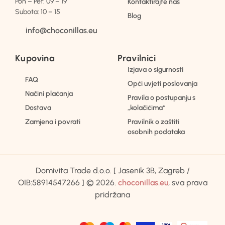
Pon – Pet: 09 – 19
Kontaktirajte nas
Subota: 10 – 15
Blog
info@choconillas.eu
Kupovina
Pravilnici
Izjava o sigurnosti
FAQ
Opći uvjeti poslovanja
Načini plaćanja
Pravila o postupanju s
Dostava
„kolačićima“
Zamjena i povrati
Pravilnik o zaštiti
osobnih podataka
Domivita Trade d.o.o. [ Jasenik 3B, Zagreb /
OIB:58914547266 ] © 2026.
choconillas.eu
, sva prava
pridržana