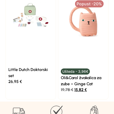
Popust -20%
Popust -20%
Little Dutch Doktorski
Ušteda - 3,96€
set
Oli&Carol žvakalica za
26,95
€
zube – Ginge Cat
19,78
€
15,82
€