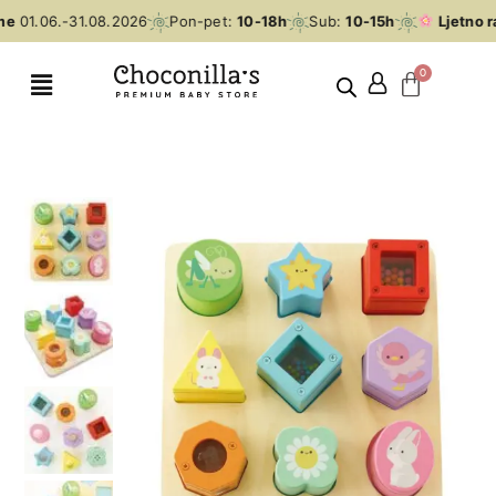
me
01.06.-31.08.2026
Pon-pet:
10-18h
Sub:
10-15h
Ljetno r