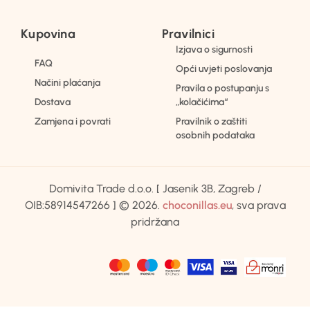
Kupovina
Pravilnici
Izjava o sigurnosti
FAQ
Opći uvjeti poslovanja
Načini plaćanja
Pravila o postupanju s
Dostava
„kolačićima“
Zamjena i povrati
Pravilnik o zaštiti
osobnih podataka
Domivita Trade d.o.o. [ Jasenik 3B, Zagreb /
OIB:58914547266 ] © 2026.
choconillas.eu
, sva prava
pridržana