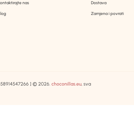
ontaktirajte nas
Dostava
log
Zamjena i povrati
IB:58914547266 ] © 2026.
choconillas.eu
, sva