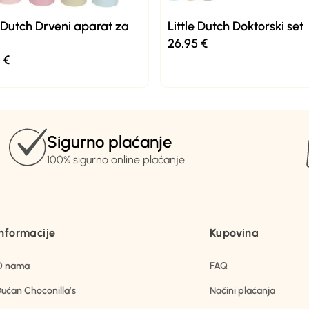
e Dutch Drveni aparat za
Little Dutch Doktorski set
26,95
€
5
€
Sigurno plaćanje
100% sigurno online plaćanje
Informacije
Kupovina
O nama
FAQ
ućan Choconilla’s
Načini plaćanja