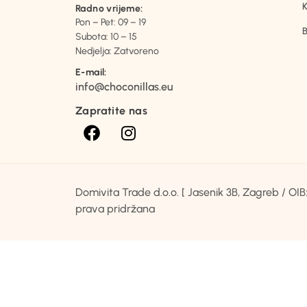
K
Radno vrijeme:
Pon – Pet: 09 – 19
B
Subota: 10 – 15
Nedjelja: Zatvoreno
E-mail:
info@choconillas.eu
Zapratite nas
Domivita Trade d.o.o. [ Jasenik 3B, Zagreb / O
prava pridržana