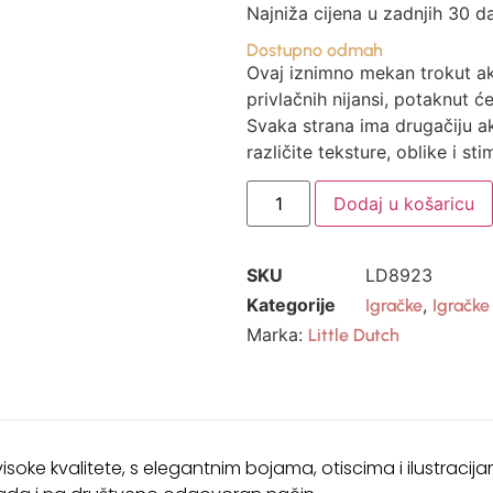
Najniža cijena u zadnjih 30 d
Dostupno odmah
Ovaj iznimno mekan trokut akt
privlačnih nijansi, potaknut ć
Svaka strana ima drugačiju ak
različite teksture, oblike i sti
Dodaj u košaricu
SKU
LD8923
Kategorije
,
Igračke
Igračk
Marka:
Little Dutch
isoke kvalitete, s elegantnim bojama, otiscima i ilustracij