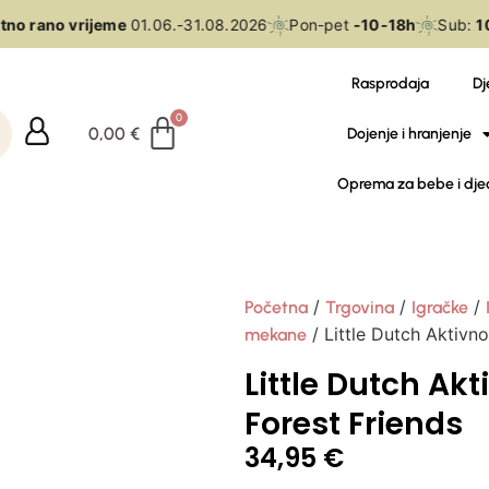
no rano vrijeme
01.06.-31.08.2026
Pon-pet
-10-18h
Sub:
10
Rasprodaja
Dj
0,00
€
Dojenje i hranjenje
Oprema za bebe i dje
/
/
/
Početna
Trgovina
Igračke
/ Little Dutch Aktivno
mekane
Little Dutch Akt
Forest Friends
34,95
€