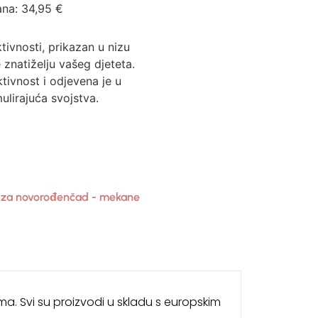
ana:
34,95
€
ivnosti, prikazan u nizu
e znatiželju vašeg djeteta.
tivnost i odjevena je u
mulirajuća svojstva.
e za novorođenčad - mekane
ama. Svi su proizvodi u skladu s europskim