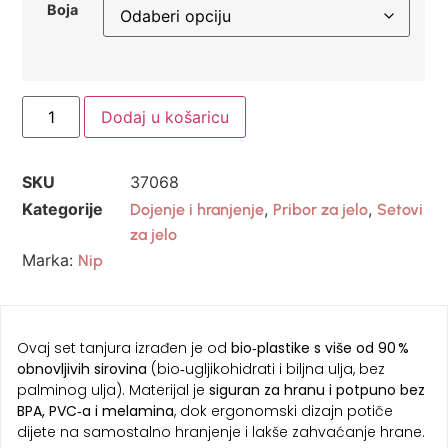
Boja
Dodaj u košaricu
SKU
37068
Kategorije
,
,
Dojenje i hranjenje
Pribor za jelo
Setovi
za jelo
Marka:
Nip
Ovaj set tanjura izrađen je od
bio‑plastike s više od 90 %
obnovljivih sirovina
(bio‑ugljikohidrati i biljna ulja, bez
palminog ulja). Materijal je
siguran za hranu i potpuno bez
BPA, PVC‑a i melamina
, dok ergonomski dizajn potiče
dijete na samostalno hranjenje i lakše zahvaćanje hrane.