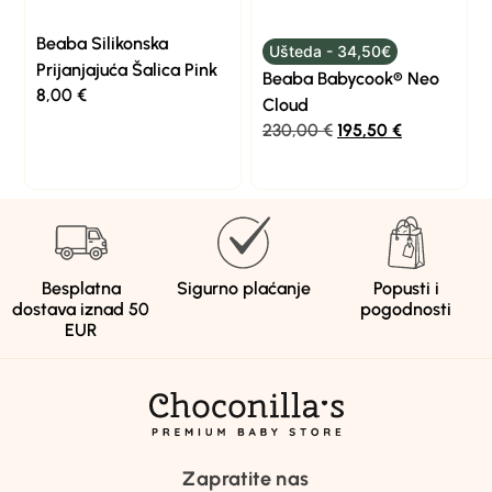
Beaba Silikonska
Ušteda - 34,50€
Prijanjajuća Šalica Pink
Beaba Babycook® Neo
8,00
€
Cloud
230,00
€
195,50
€
Besplatna
Sigurno plaćanje
Popusti i
dostava iznad 50
pogodnosti
EUR
Zapratite nas