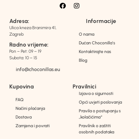
Adresa:
Informacije
Ulica kneza Branimira 41,
Zagreb
O nama
Dućan Choconilla’s
Radno vrijeme:
Pon – Pet: 09 – 19
Kontaktirajte nas
Subota: 10 – 15
Blog
info@choconillas.eu
Kupovina
Pravilnici
Izjava o sigurnosti
FAQ
Opći uvjeti poslovanja
Načini plaćanja
Pravila o postupanju s
Dostava
„kolačićima“
Zamjena i povrati
Pravilnik o zaštiti
osobnih podataka