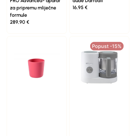
PRO Advanced- aparat
dude Daffodil
16,95
€
za pripremu mliječne
formule
289,90
€
Popust -15%
Popust -15%