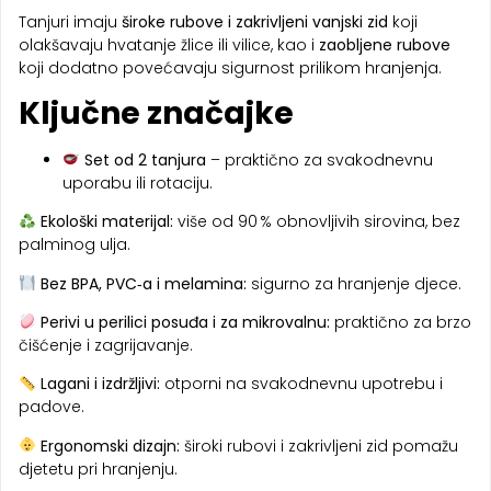
Tanjuri imaju
široke rubove i zakrivljeni vanjski zid
koji
olakšavaju hvatanje žlice ili vilice, kao i
zaobljene rubove
koji dodatno povećavaju sigurnost prilikom hranjenja.
Ključne značajke
Set od 2 tanjura
– praktično za svakodnevnu
uporabu ili rotaciju.
Ekološki materijal:
više od 90 % obnovljivih sirovina, bez
palminog ulja.
Bez BPA, PVC‑a i melamina:
sigurno za hranjenje djece.
Perivi u perilici posuđa i za mikrovalnu:
praktično za brzo
čišćenje i zagrijavanje.
Lagani i izdržljivi:
otporni na svakodnevnu upotrebu i
padove.
Ergonomski dizajn:
široki rubovi i zakrivljeni zid pomažu
djetetu pri hranjenju.