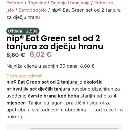
/
/
/
Početna
Trgovina
Dojenje i hranjenje
Pribor za
/
/ nip® Eat Green set od 2 tanjura
jelo
Setovi za jelo
za dječju hranu
Ušteda - 2,58€
nip® Eat Green set od 2
tanjura za dječju hranu
6,02
€
8,60
€
Najniža cijena u zadnjih 30 dana:
8,60
€
Dostupno odmah
nip® Eat Green set od 2 tanjura
je
ekološki
prihvatljiv set dječjih tanjura
posebno dizajniran za
uvođenje
čvrste hrane kod beba
starijih od oko
4
mjeseca
. Tanjuri su lagani, praktični i sigurni za
upotrebu u svakodnevnim obrocima — kod kuće ili u
pokretu.