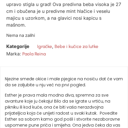
upravo stigla u grad! Ova predivna beba visoka je 27
cm i obučena je u predivne mint hlačice i veselu
majicu s uzorkom, a na glavici nosi kapicu s
mašnom.
Nema na zalihi
Kategorije
,
Igračke
Bebe i kučice za lutke
Marka:
Paola Reina
Njezine smeđe okice i male pjegice na nosiću dat će vam
da se zaljubite u nju već na prvi pogled.
Esther je prava mala modna diva, spremna za sve
avanture koje ju čekaju! Bilo da se igrate u vrtiću, na
pikniku ili kod kuće, ona će biti vaša nerazdvojna
prijateljica koja će unijeti radost u svaki kutak. Povedite
Esther sa sobom kamo god pošli i stvorite nezaboravne
uspomene pune priča i smijeha. Ona jedva čeka da vas