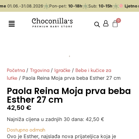
eme
01.06.-31.08.2026
Pon-pet:
10-18h
Sub:
10-15h
Ljetno 
/
/
/
Početna
Trgovina
Igračke
Bebe i kučice za
/ Paola Reina Moja prva beba Esther 27 cm
lutke
Paola Reina Moja prva beba
Esther 27 cm
42,50
€
Najniža cijena u zadnjih 30 dana:
42,50
€
Dostupno odmah
Ovo je Esther, najslađa nova prijateljica koja je