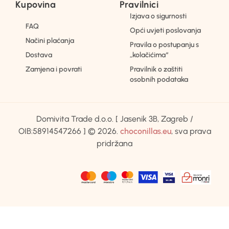
Kupovina
Pravilnici
Izjava o sigurnosti
FAQ
Opći uvjeti poslovanja
Načini plaćanja
Pravila o postupanju s
Dostava
„kolačićima“
Zamjena i povrati
Pravilnik o zaštiti
osobnih podataka
Domivita Trade d.o.o. [ Jasenik 3B, Zagreb /
OIB:58914547266 ] © 2026.
choconillas.eu
, sva prava
pridržana