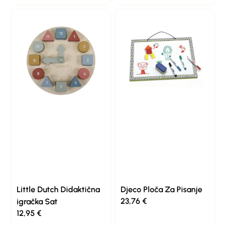
Little Dutch Didaktična
Djeco Ploča Za Pisanje
23,76
€
igračka Sat
12,95
€