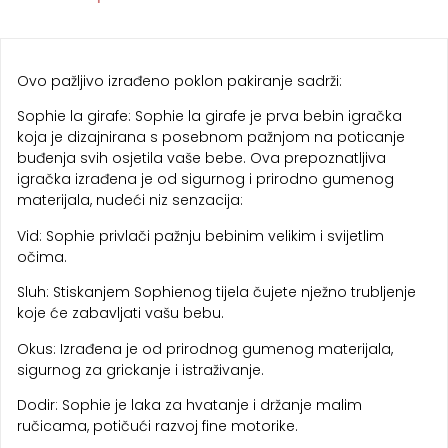
Ovo pažljivo izrađeno poklon pakiranje sadrži:
Sophie la girafe: Sophie la girafe je prva bebin igračka
koja je dizajnirana s posebnom pažnjom na poticanje
buđenja svih osjetila vaše bebe. Ova prepoznatljiva
igračka izrađena je od sigurnog i prirodno gumenog
materijala, nudeći niz senzacija:
Vid: Sophie privlači pažnju bebinim velikim i svijetlim
očima.
Sluh: Stiskanjem Sophienog tijela čujete nježno trubljenje
koje će zabavljati vašu bebu.
Okus: Izrađena je od prirodnog gumenog materijala,
sigurnog za grickanje i istraživanje.
Dodir: Sophie je laka za hvatanje i držanje malim
ručicama, potičući razvoj fine motorike.