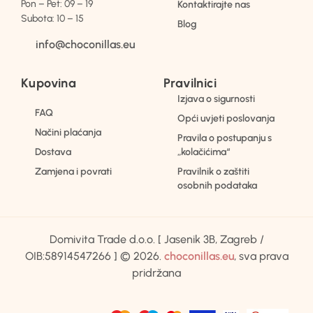
Pon – Pet: 09 – 19
Kontaktirajte nas
Subota: 10 – 15
Blog
info@choconillas.eu
Kupovina
Pravilnici
Izjava o sigurnosti
FAQ
Opći uvjeti poslovanja
Načini plaćanja
Pravila o postupanju s
Dostava
„kolačićima“
Zamjena i povrati
Pravilnik o zaštiti
osobnih podataka
Domivita Trade d.o.o. [ Jasenik 3B, Zagreb /
OIB:58914547266 ] © 2026.
choconillas.eu
, sva prava
pridržana