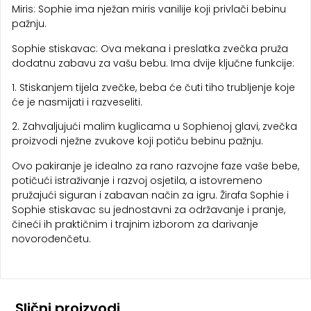
Miris: Sophie ima nježan miris vanilije koji privlači bebinu
pažnju.
Sophie stiskavac: Ova mekana i preslatka zvečka pruža
dodatnu zabavu za vašu bebu. Ima dvije ključne funkcije:
1. Stiskanjem tijela zvečke, beba će čuti tiho trubljenje koje
će je nasmijati i razveseliti.
2. Zahvaljujući malim kuglicama u Sophienoj glavi, zvečka
proizvodi nježne zvukove koji potiču bebinu pažnju.
Ovo pakiranje je idealno za rano razvojne faze vaše bebe,
potičući istraživanje i razvoj osjetila, a istovremeno
pružajući siguran i zabavan način za igru. Žirafa Sophie i
Sophie stiskavac su jednostavni za održavanje i pranje,
čineći ih praktičnim i trajnim izborom za darivanje
novorođenčetu.
Slični proizvodi