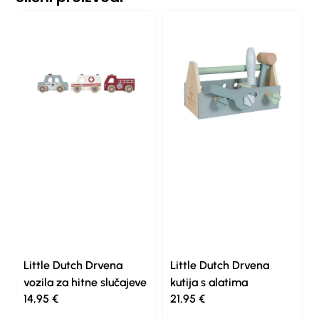
Little Dutch Drvena
Little Dutch Drvena
vozila za hitne slučajeve
kutija s alatima
14,95
€
21,95
€