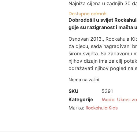
Najniža cijena u zadnjih 30 d
Dostupno odmah
Dobrodošli u svijet Rockahul
gdje su razigranost i mašta u
Osnovan 2013., Rockahula Ki
za djecu, sada nagrađivani b
širom svijeta. Sa zabavom i 
njihov dizajn ima za cilj pota
odražavati njihov pogled na s
Nema na zalihi
SKU
5391
Kategorije
,
Moda
Ukrasi za
Marka:
Rockahula Kids