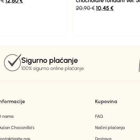
chocholate fondant vel. 5
0
€
12,60
€
20,90
€
10,45
€
Sigurno plaćanje
100% sigurno online plaćanje
Informacije
Kupovina
O nama
FAQ
ućan Choconilla’s
Načini plaćanja
ontaktirajte nas
Dostava