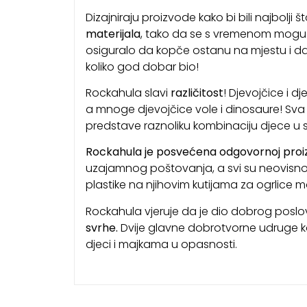
Dizajniraju proizvode kako bi bili najbolji
materijala
, tako da se s vremenom mogu pre
osiguralo da kopče ostanu na mjestu i da s
koliko god dobar bio!
Rockahula slavi
različitost
! Djevojčice i d
a mnoge djevojčice vole i dinosaure! Sva s
predstave raznoliku kombinaciju djece u sv
Rockahula je posvećena odgovornoj proiz
uzajamnog poštovanja, a svi su neovisno r
plastike na njihovim kutijama za ogrlice mož
Rockahula vjeruje da je dio dobrog poslo
svrhe.
Dvije glavne dobrotvorne udruge ko
djeci i majkama u opasnosti.