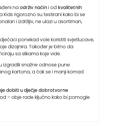
rađeni na
održiv način
i od
kvalitetnih
a Kids rigorozno su testirani kako bi se
an i izdržljiv, ne ulazi u asortiman,
 dječaci ponekad vole koristiti svjetlucave,
je dizajnira. Također je bitno da
ciraju sa slikama koje vide.
 izgradili snažne odnose pune
ranog kartona, a čak se i manji komad
je dobiti u dječje dobrotvorne
od – obje rade ključno kako bi pomogle