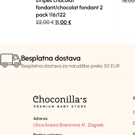
stripes chocolat
18,0
fondant/chocolat fondant 2
pack 116/122
22,00
€
11,00
€
Besplatna dostava
Besplatna dostava za narudžbe preko 50 EUR
Adresa:
D
Ulica kneza Branimira 41, Zagreb
K
Radno vrijeme: