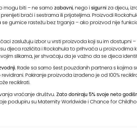
 što mogu biti – ne samo
zabavni
, nego i
sigurni
za djecu, iz
nijeti braći i sestrama ili prijateljima. Proizvodi Rockahul
e gumice rastežu bez trganja – ako proizvod nije funkcional
ječaci zaslužuju izbor u vrsti proizvoda koji su im dostupni –
u djeca različita i Rockahula to prihvaća u proizvodima ko
ojim slikama, jer shvaćaju da je važno da se djeca identifi
vodnji.
Rade sa samo šest pouzdanih partnera s kojima su
evidirani. Pakiranje proizvoda izrađeno je od 100% recikli
e reciklirati.
vanja vraćanje društvu.
Zato doniraju 5% svoje neto godišn
je podupiru su Maternity Worldwide i Chance for Childho