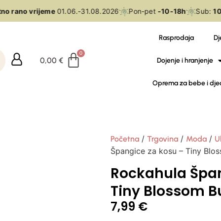
o rano vrijeme
01.06.-31.08.2026
Pon-pet
-10-18h
Sub:
10-
Rasprodaja
Dj
0,00
€
Dojenje i hranjenje
Oprema za bebe i dje
/
/
/
Početna
Trgovina
Moda
U
Špangice za kosu – Tiny Blos
Rockahula Špan
Tiny Blossom Bu
7,99
€