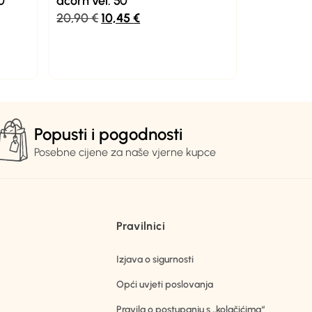
0
acorn vel. 50
20,90
€
10,45
€
Popusti i pogodnosti
Posebne cijene za naše vjerne kupce
Pravilnici
Izjava o sigurnosti
Opći uvjeti poslovanja
Pravila o postupanju s „kolačićima“