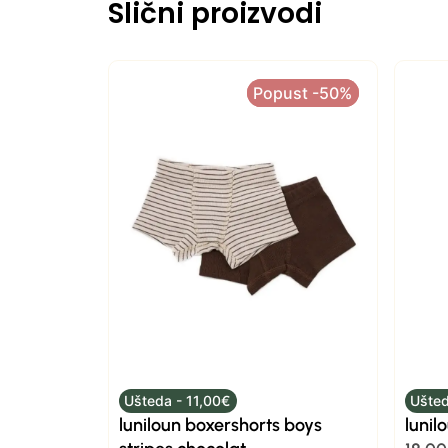
Slični proizvodi
Popust -50%
Popust -50%
Ušteda - 11,00€
Ušted
luniloun boxershorts boys
lunil