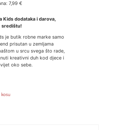
ana:
7,99
€
a Kids dodataka i darova,
 središtu!
ds je butik robne marke samo
rend prisutan u zemljama
maštom u srcu svega što rade,
knuti kreativni duh kod djece i
vijet oko sebe.
 kosu