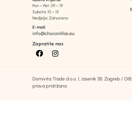
Pon – Pet: 09 – 19
B
Subota: 10 – 15
Nedjelja: Zatvoreno
E-mail:
info@choconillas.eu
Zapratite nas
Domivita Trade d.o.o. [ Jasenik 3B, Zagreb / O
prava pridržana