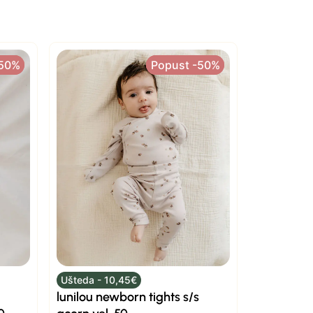
-50%
-50%
Popust -50%
Popust -50%
Ušteda - 10,45€
lunilou newborn tights s/s