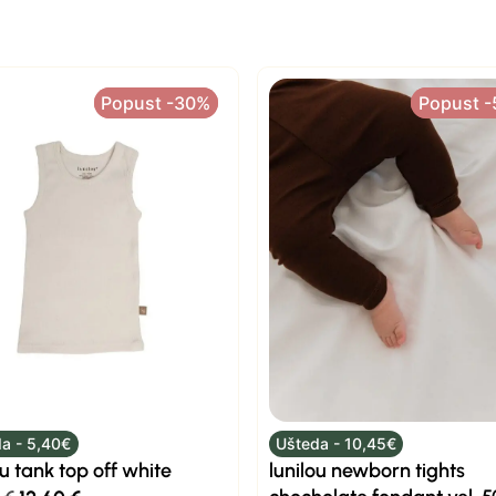
Popust -30%
Popust -30%
Popust 
Popust 
a - 5,40€
Ušteda - 10,45€
ou tank top off white
lunilou newborn tights