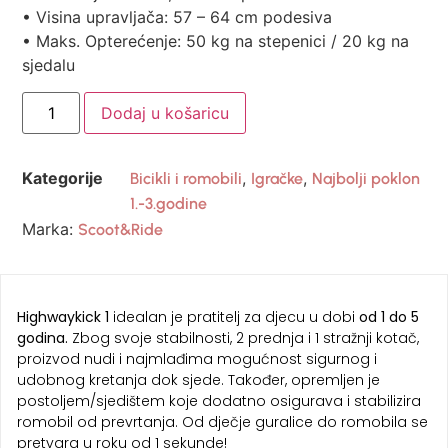
• Visina upravljača: 57 – 64 cm podesiva
• Maks. Opterećenje: 50 kg na stepenici / 20 kg na
sjedalu
Dodaj u košaricu
Kategorije
,
,
Bicikli i romobili
Igračke
Najbolji poklon
1.-3.godine
Marka:
Scoot&Ride
Highwaykick 1
idealan je pratitelj za djecu u dobi
od 1 do 5
godina.
Zbog svoje stabilnosti, 2 prednja i 1 stražnji kotač,
proizvod nudi i najmlađima mogućnost sigurnog i
udobnog kretanja dok sjede. Također, opremljen je
postoljem/sjedištem koje dodatno osigurava i stabilizira
romobil od prevrtanja. Od dječje guralice do romobila se
pretvara u roku od 1 sekunde!