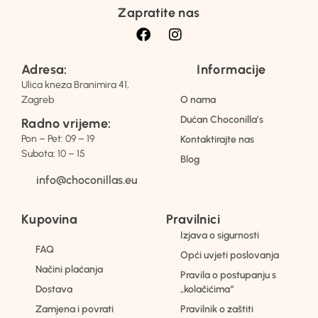
Zapratite nas
Adresa:
Informacije
Ulica kneza Branimira 41,
Zagreb
O nama
Dućan Choconilla’s
Radno vrijeme:
Pon – Pet: 09 – 19
Kontaktirajte nas
Subota: 10 – 15
Blog
info@choconillas.eu
Kupovina
Pravilnici
Izjava o sigurnosti
FAQ
Opći uvjeti poslovanja
Načini plaćanja
Pravila o postupanju s
Dostava
„kolačićima“
Zamjena i povrati
Pravilnik o zaštiti