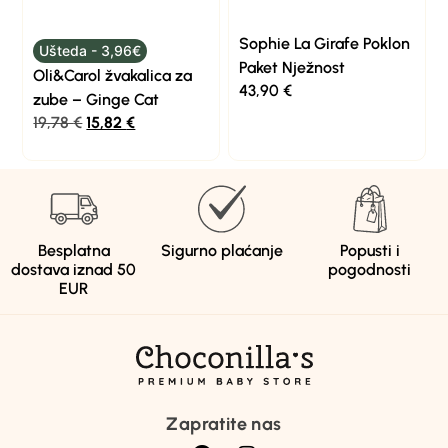
Sophie La Girafe Poklon
Ušteda - 3,96€
Paket Nježnost
Oli&Carol žvakalica za
43,90
€
zube – Ginge Cat
19,78
€
15,82
€
Besplatna
Sigurno plaćanje
Popusti i
dostava iznad 50
pogodnosti
EUR
Zapratite nas