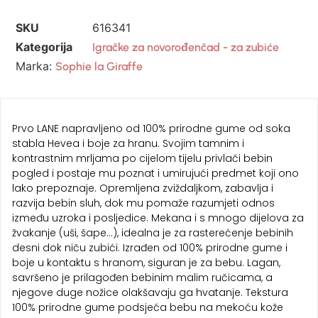
SKU
616341
Kategorija
Igračke za novorođenčad - za zubiće
Marka:
Sophie la Giraffe
Prvo LANE napravljeno od 100% prirodne gume od soka
stabla Hevea i boje za hranu. Svojim tamnim i
kontrastnim mrljama po cijelom tijelu privlači bebin
pogled i postaje mu poznat i umirujući predmet koji ono
lako prepoznaje. Opremljena zviždaljkom, zabavlja i
razvija bebin sluh, dok mu pomaže razumjeti odnos
između uzroka i posljedice. Mekana i s mnogo dijelova za
žvakanje (uši, šape…), idealna je za rasterećenje bebinih
desni dok niču zubići. Izrađen od 100% prirodne gume i
boje u kontaktu s hranom, siguran je za bebu. Lagan,
savršeno je prilagođen bebinim malim ručicama, a
njegove duge nožice olakšavaju ga hvatanje. Tekstura
100% prirodne gume podsjeća bebu na mekoću kože