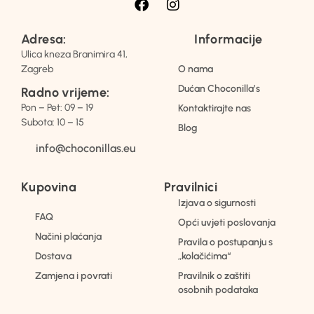
Adresa:
Informacije
Ulica kneza Branimira 41,
Zagreb
O nama
Dućan Choconilla’s
Radno vrijeme:
Pon – Pet: 09 – 19
Kontaktirajte nas
Subota: 10 – 15
Blog
info@choconillas.eu
Kupovina
Pravilnici
Izjava o sigurnosti
FAQ
Opći uvjeti poslovanja
Načini plaćanja
Pravila o postupanju s
Dostava
„kolačićima“
Zamjena i povrati
Pravilnik o zaštiti
osobnih podataka