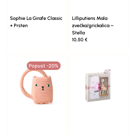
Sophie La Girafe Classic
Lilliputiens Mala
+ Prsten
zvečka/grickalica –
Stella
10,50
€
Popust -20%
Popust -20%