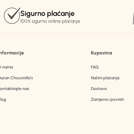
Sigurno plaćanje
100% sigurno online plaćanje
Informacije
Kupovina
O nama
FAQ
ućan Choconilla’s
Načini plaćanja
ontaktirajte nas
Dostava
log
Zamjena i povrati