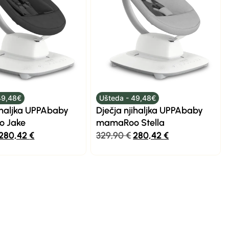
49,48€
Ušteda - 49,48€
jihaljka UPPAbaby
Dječja njihaljka UPPAbaby
 Jake
mamaRoo Stella
280,42
€
329,90
€
280,42
€