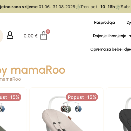
etno rano vrijeme
01.06.-31.08.2026
Pon-pet
-10-18h
Sub:
1
Rasprodaja
Dj
0,00
€
Dojenje i hranjenje
Oprema za bebe i dje
by mamaRoo
 mamaRoo
ust -15%
Popust -15%