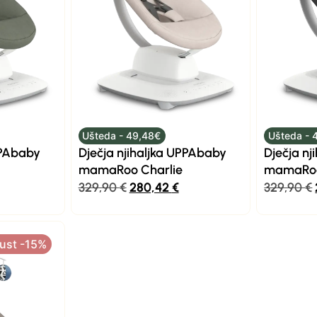
Ušteda - 49,48€
Ušteda - 
PPAbaby
Dječja njihaljka UPPAbaby
Dječja n
mamaRoo Charlie
mamaRoo
329,90
€
280,42
€
329,90
€
ust -15%