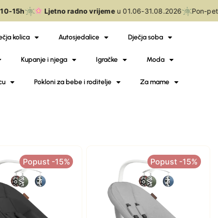
0-15h
Ljetno radno vrijeme
u 01.06-31.08.2026
Pon-pet
ečja kolica
Autosjedalice
Dječja soba
Kupanje i njega
Igračke
Moda
cu
Pokloni za bebe i roditelje
Za mame
Popust -15%
Popust -15%