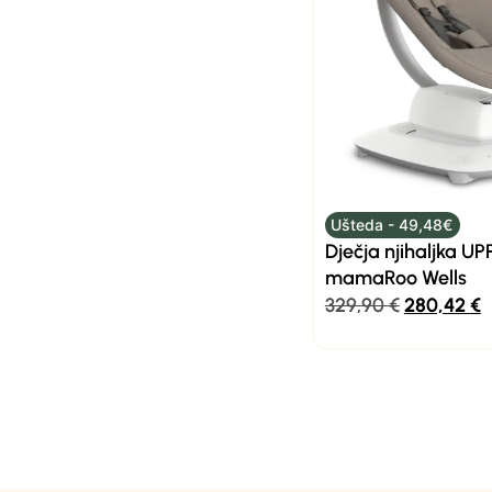
Ušteda - 49,48€
Dječja njihaljka U
mamaRoo Wells
329,90
€
280,42
€