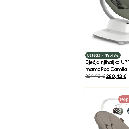
Ušteda - 49,48€
Dječja njihaljka U
mamaRoo Camila
329,90
€
280,42
€
Pop