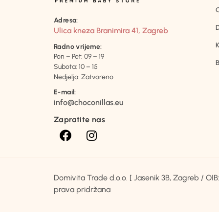
Adresa:
D
Ulica kneza Branimira 41, Zagreb
K
Radno vrijeme:
Pon – Pet: 09 – 19
B
Subota: 10 – 15
Nedjelja: Zatvoreno
E-mail:
info@choconillas.eu
Zapratite nas
Domivita Trade d.o.o. [ Jasenik 3B, Zagreb / O
prava pridržana