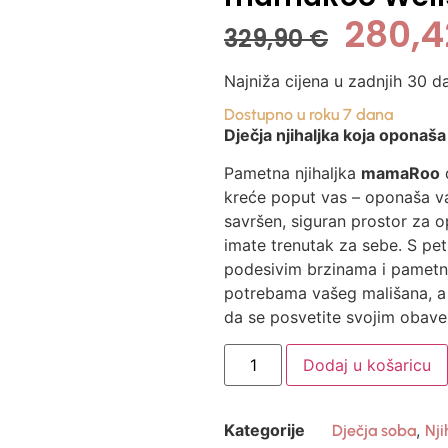
280,
329,90
€
Najniža cijena u zadnjih 30 d
Dostupno u roku 7 dana
Dječja njihaljka koja oponaš
Pametna njihaljka
mamaRoo
d
kreće poput vas – oponaša va
savršen, siguran prostor za o
imate trenutak za sebe. S pet 
podesivim brzinama i pametn
potrebama vašeg mališana, 
da se posvetite svojim obav
Dodaj u košaricu
Kategorije
,
Dječja soba
Nji