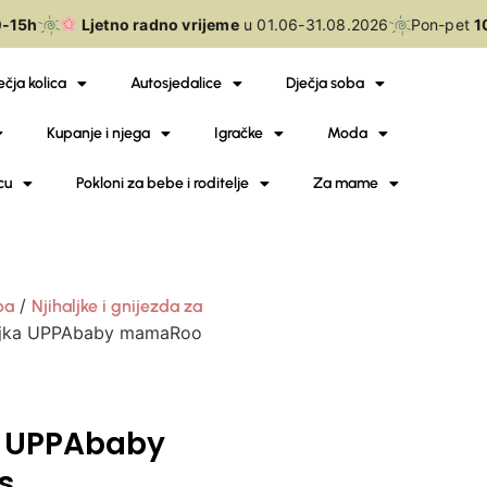
15h
Ljetno radno vrijeme
u 01.06-31.08.2026
Pon-pet
10-
ečja kolica
Autosjedalice
Dječja soba
Kupanje i njega
Igračke
Moda
cu
Pokloni za bebe i roditelje
Za mame
/
ba
Njihaljke i gnijezda za
haljka UPPAbaby mamaRoo
ka UPPAbaby
s