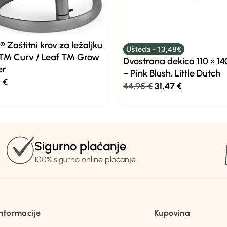
 Zaštitni krov za ležaljku
Ušteda - 13,48€
 ™ Curv / Leaf ™ Grow
Dvostrana dekica 110 × 1
er
– Pink Blush, Little Dutch
9
€
44,95
€
31,47
€
Sigurno plaćanje
100% sigurno online plaćanje
Informacije
Kupovina