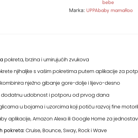
bebe
Marka:
UPPAbaby mamaRoo
ja
pokreta, brzina i umirujućih zvukova
krete njihaljke s vašim pokretima putem aplikacije za pot
kombinira nježno gibanje gore-dolje i lijevo-desno
 dodatnu udobnost i potporu od prvog dana
glicama u bojama i uzorcima koji potiču razvoj fine motori
y aplikacije, Amazon Alexa ili Google Home za jednost
ih pokreta:
Cruise, Bounce, Sway, Rock i Wave