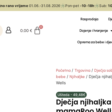
o rano vrijeme
01.06.-31.08.2026
Pon-pet
-10-18h
Sub:
10-
Rasprodaja
Dj
0,00
€
Dojenje i hranjenje
Oprema za bebe i dje
/
/
Početna
Trgovina
Dječja so
/
/ Dječja nji
bebe
Njihaljke
Wells
Ušteda - 49,48€
Dječja njihalj
mamaRoo Well