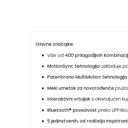
Glavne značajke:
Više od
400 prilagodljivih kombinaci
MotionSync tehnologija
usklađuje po
Patentirana MultiMotion tehnologija
Meki umetak za novorođenče
pruža
Interaktivni vrtuljak
s okretajućim ku
Bluetooth® povezivost
preko UPPAbab
5 jedinstvenih, od roditelja inspiriran