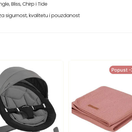
gle, Bliss, Chirp i Tide
a sigurnost, kvalitetu i pouzdanost
Popust 
Popust 