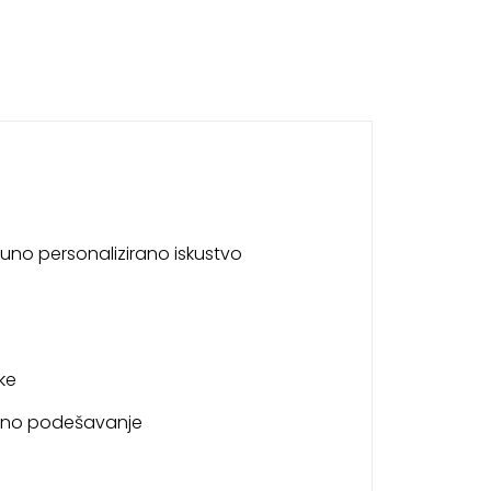
puno personalizirano iskustvo
ke
avno podešavanje