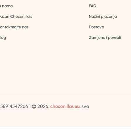
O nama
FAQ
ućan Choconilla’s
Načini plaćanja
ontaktirajte nas
Dostava
log
Zamjena i povrati
IB:58914547266 ] © 2026.
choconillas.eu
, sva