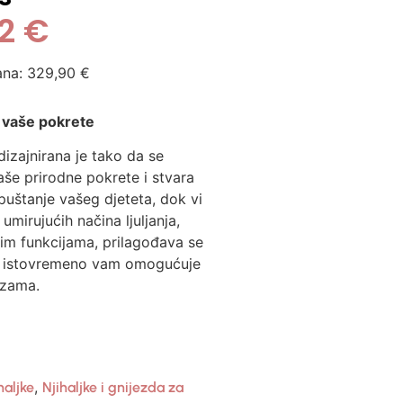
42
€
ana:
329,90
€
a vaše pokrete
izajnirana je tako da se
še prirodne pokrete i stvara
puštanje vašeg djeteta, dok vi
umirujućih načina ljuljanja,
im funkcijama, prilagođava se
a istovremeno vam omogućuje
ezama.
,
haljke
Njihaljke i gnijezda za