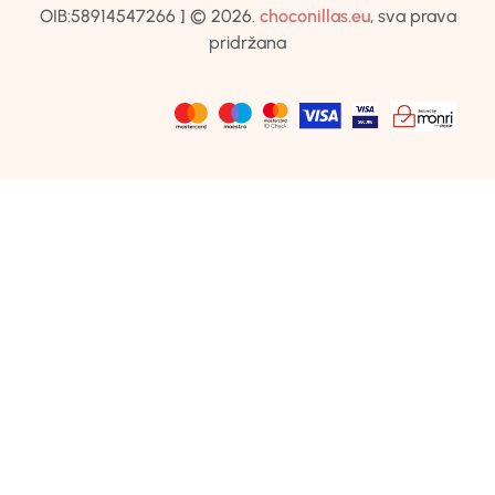
OIB:58914547266 ] © 2026.
choconillas.eu
, sva prava
pridržana