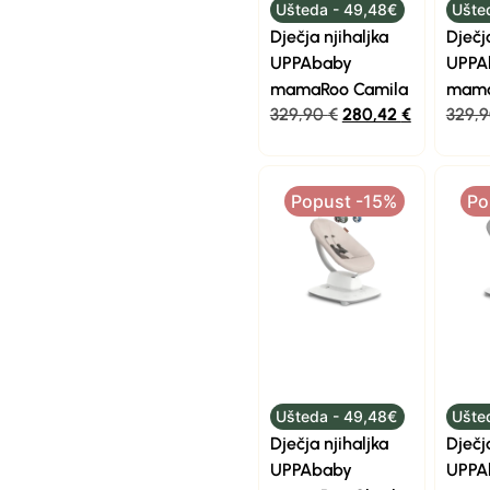
Ušteda - 49,48€
Ušte
Dječja njihaljka
Dječj
UPPAbaby
UPPA
mamaRoo Camila
mama
329,90
€
280,42
€
329,
Popust -15%
Po
Ušteda - 49,48€
Ušte
Dječja njihaljka
Dječj
UPPAbaby
UPPA