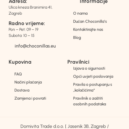
Adresa:
Informacije
Ulica kneza Branimira 41,
Zagreb
O nama
Dućan Choconilla’s
Radno vrijeme:
Pon – Pet: 09 – 19
Kontaktirajte nas
Subota: 10 – 15
Blog
info@choconillas.eu
Kupovina
Pravilnici
Izjava o sigurnosti
FAQ
Opći uvjeti poslovanja
Načini plaćanja
Pravila o postupanju s
Dostava
„kolačićima“
Zamjena i povrati
Pravilnik o zaštiti
osobnih podataka
Domivita Trade d.o.o. [ Jasenik 3B, Zagreb /