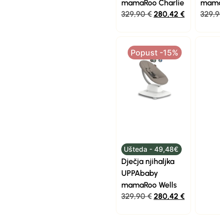
mamaRoo Charlie
mama
329,90
€
280,42
€
329,
Popust -15%
Ušteda - 49,48€
Dječja njihaljka
UPPAbaby
mamaRoo Wells
329,90
€
280,42
€