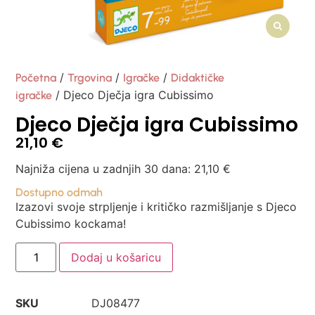
/
/
/
Početna
Trgovina
Igračke
Didaktičke
/ Djeco Dječja igra Cubissimo
igračke
Djeco Dječja igra Cubissimo
21,10
€
Najniža cijena u zadnjih 30 dana:
21,10
€
Dostupno odmah
Izazovi svoje strpljenje i kritičko razmišljanje s Djeco
Cubissimo kockama!
Dodaj u košaricu
SKU
DJ08477