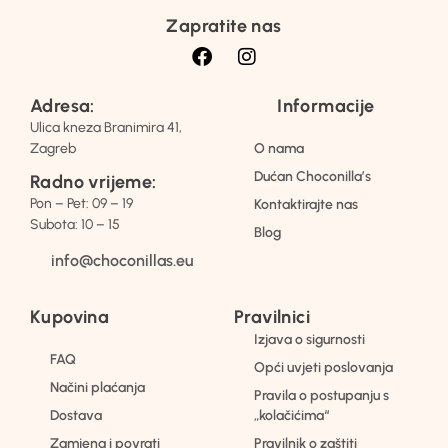
Zapratite nas
Adresa:
Informacije
Ulica kneza Branimira 41,
Zagreb
O nama
Dućan Choconilla’s
Radno vrijeme:
Pon – Pet: 09 – 19
Kontaktirajte nas
Subota: 10 – 15
Blog
info@choconillas.eu
Kupovina
Pravilnici
Izjava o sigurnosti
FAQ
Opći uvjeti poslovanja
Načini plaćanja
Pravila o postupanju s
Dostava
„kolačićima“
Zamjena i povrati
Pravilnik o zaštiti