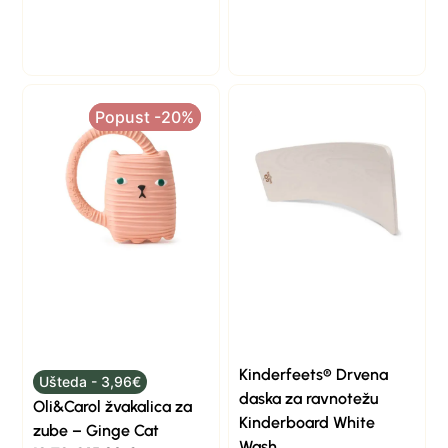
Popust -20%
Popust -20%
Kinderfeets® Drvena
Ušteda - 3,96€
daska za ravnotežu
Oli&Carol žvakalica za
Kinderboard White
zube – Ginge Cat
Wash