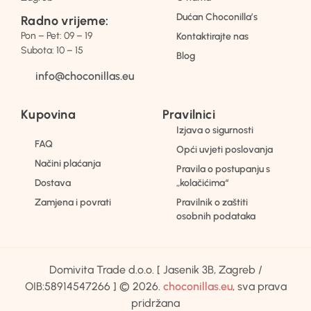
Dućan Choconilla’s
Radno vrijeme:
Pon – Pet: 09 – 19
Kontaktirajte nas
Subota: 10 – 15
Blog
info@choconillas.eu
Kupovina
Pravilnici
Izjava o sigurnosti
FAQ
Opći uvjeti poslovanja
Načini plaćanja
Pravila o postupanju s
Dostava
„kolačićima“
Zamjena i povrati
Pravilnik o zaštiti
osobnih podataka
Domivita Trade d.o.o. [ Jasenik 3B, Zagreb /
OIB:58914547266 ] © 2026.
choconillas.eu
, sva prava
pridržana