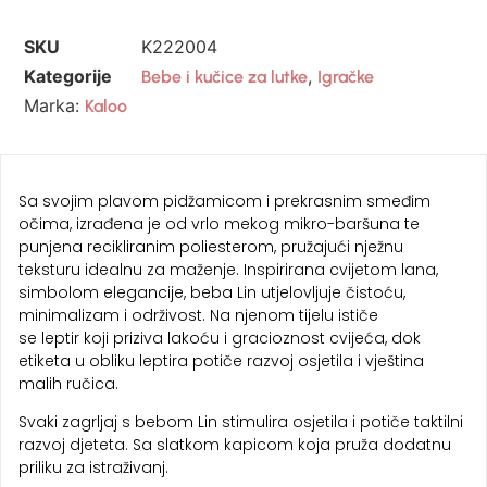
SKU
K222004
Kategorije
,
Bebe i kučice za lutke
Igračke
Marka:
Kaloo
Sa svojim plavom pidžamicom i prekrasnim smeđim
očima, izrađena je od vrlo mekog mikro-baršuna te
punjena recikliranim poliesterom, pružajući nježnu
teksturu idealnu za maženje. Inspirirana cvijetom lana,
simbolom elegancije, beba Lin utjelovljuje čistoću,
minimalizam i održivost. Na njenom tijelu ističe
se leptir koji priziva lakoću i gracioznost cvijeća, dok
etiketa u obliku leptira potiče razvoj osjetila i vještina
malih ručica.
Svaki zagrljaj s bebom Lin stimulira osjetila i potiče taktilni
razvoj djeteta. Sa slatkom kapicom koja pruža dodatnu
priliku za istraživanj.