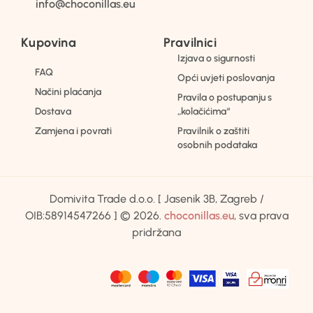
info@choconillas.eu
Kupovina
Pravilnici
Izjava o sigurnosti
FAQ
Opći uvjeti poslovanja
Načini plaćanja
Pravila o postupanju s
Dostava
„kolačićima“
Zamjena i povrati
Pravilnik o zaštiti
osobnih podataka
Domivita Trade d.o.o. [ Jasenik 3B, Zagreb /
OIB:58914547266 ] © 2026.
choconillas.eu
, sva prava
pridržana