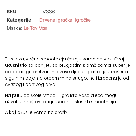
SKU
TV336
Kategorije
,
Drvene igračke
Igračke
Marka:
Le Toy Van
Tri slatka, voćna smoothieja čekaju samo na vas! Ovaj
ukusni trio za ponijeti, sa prugastim slamčicama, super je
dodatak igri pretvaranja vaše djece. Igračka je ukrašena
sigurnim bojama otpornim na strugotine i izrađena je od
čvrstog i održivog drva.
Na putu do škole, vrtića ili igrališta vaša djeca mogu
uživati u maštovitoj igri ispijanja slasnih smoothieja.
A koji okus je vama najdraži?