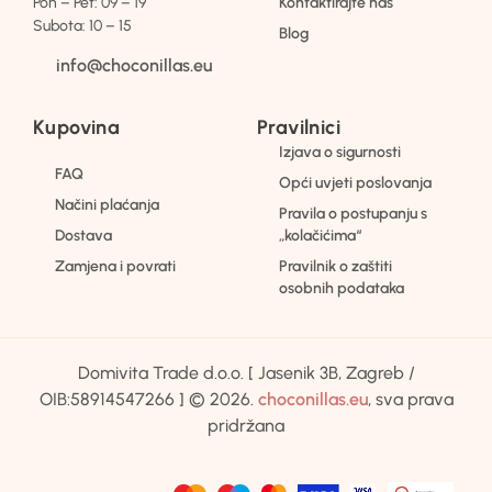
Pon – Pet: 09 – 19
Kontaktirajte nas
Subota: 10 – 15
Blog
info@choconillas.eu
Kupovina
Pravilnici
Izjava o sigurnosti
FAQ
Opći uvjeti poslovanja
Načini plaćanja
Pravila o postupanju s
Dostava
„kolačićima“
Zamjena i povrati
Pravilnik o zaštiti
osobnih podataka
Domivita Trade d.o.o. [ Jasenik 3B, Zagreb /
OIB:58914547266 ] © 2026.
choconillas.eu
, sva prava
pridržana