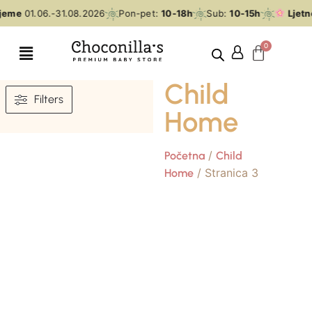
ijeme
01.06.-31.08.2026
Pon-pet:
10-18h
Sub:
10-15h
Ljetn
Child
Filters
Home
/
Početna
Child
/ Stranica 3
Home