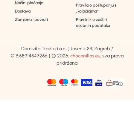
Načini plaćanja
Pravila o postupanju s
Dostava
„kolačićima“
Zamjena i povrati
Pravilnik o zaštiti
osobnih podataka
Domivita Trade d.o.o. [ Jasenik 3B, Zagreb /
OIB:58914547266 ] © 2026.
choconillas.eu
, sva prava
pridržana