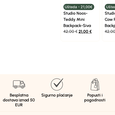
Ušteda - 21,00€
Ušte
Studio Noos-
Studi
Teddy Mini
Cow P
Backpack-Siva
Back
42,00
€
21,00
€
42,0
Besplatna
Sigurno plaćanje
Popusti i
dostava iznad 50
pogodnosti
EUR