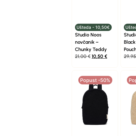
Ušteda - 10,50€
Ušte
Studio Noos
Studi
novčanik –
Blac
Chunky Teddy
Pouc
21,00
€
10,50
€
29,9
Popust -50%
Po