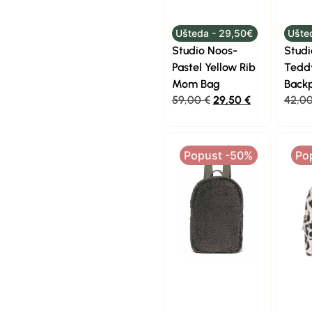
Ušteda - 29,50€
Ušte
Studio Noos-
Studi
Pastel Yellow Rib
Tedd
Mom Bag
Back
59,00
€
29,50
€
42,0
Popust -50%
Po