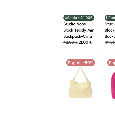
Ušteda - 21,00€
Ušte
Studio Noos-
Studi
Black Teddy Mini
Black
Backpack-Crna
Back
42,00
€
21,00
€
49,9
Popust -50%
Po