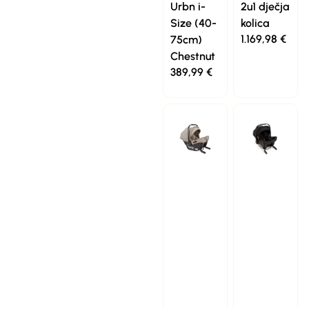
Urbn i-
2u1 dječja
Size (40-
kolica
1.169,98
€
75cm)
Chestnut
389,99
€