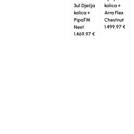
3u1 Dječja
kolica +
kolica +
Arra Flex
Pipa™
Chestnut
1.499,97
€
Next
1.469,97
€