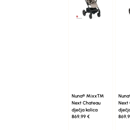
Nuna® Mixx™
Nun
Next Chateau
Next 
dječja kolica
dječj
869,99
€
869,