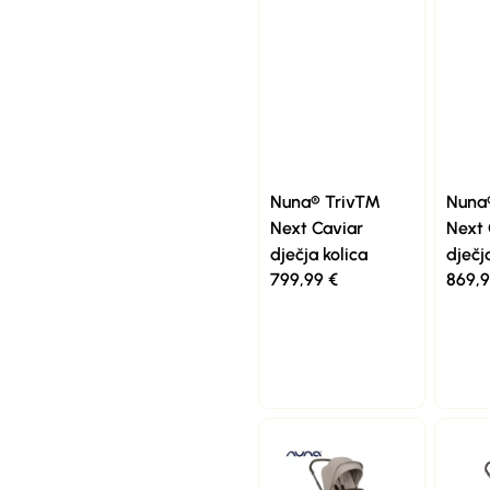
Nuna® Triv™
Nun
Next Caviar
Next 
dječja kolica
dječj
799,99
€
869,