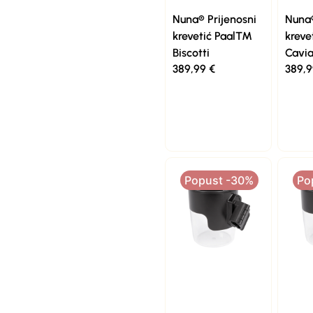
Nuna® Prijenosni
Nuna®
krevetić Paal™
krev
Biscotti
Cavia
389,99
€
389,
Popust -30%
Po