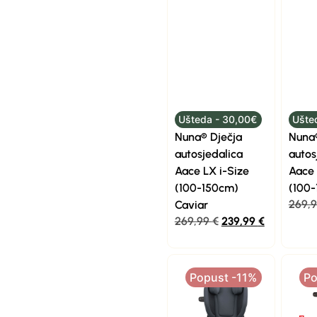
Ušteda - 30,00€
Ušte
Nuna® Dječja
Nuna®
autosjedalica
autos
Aace LX i-Size
Aace 
(100-150cm)
(100-
269,
Caviar
269,99
€
239,99
€
Popust -11%
Po