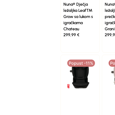
Nuna® Dječja
Nuna®
ležaljka Leaf™
ležal
Grow sa lukom s
prečk
igračkama
igra
Chateau
Grani
299,99
€
299,
Popust -11%
Po