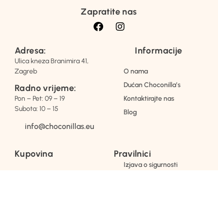
Zapratite nas
Adresa:
Informacije
Ulica kneza Branimira 41,
Zagreb
O nama
Dućan Choconilla’s
Radno vrijeme:
Pon – Pet: 09 – 19
Kontaktirajte nas
Subota: 10 – 15
Blog
info@choconillas.eu
Kupovina
Pravilnici
Izjava o sigurnosti
FAQ
Opći uvjeti poslovanja
Načini plaćanja
Pravila o postupanju s
Dostava
„kolačićima“
Zamjena i povrati
Pravilnik o zaštiti