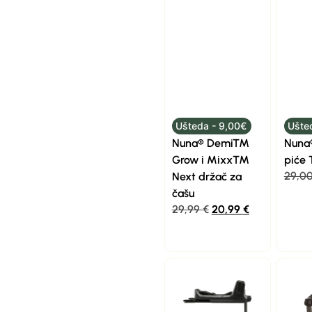
Ušteda - 9,00€
Ušte
Nuna® Demi™
Nuna®
Grow i Mixx™
piće
29,0
Next držač za
čašu
29,99
€
20,99
€