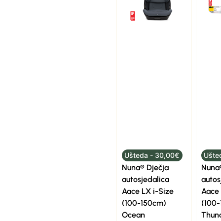
Ušteda - 30,00€
Ušte
Nuna® Dječja
Nuna®
autosjedalica
autos
Aace LX i-Size
Aace 
(100-150cm)
(100
Ocean
Thun