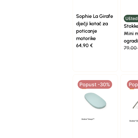
Sophie La Girafe
Ušted
dječji kotač za
Stokke
poticanje
Mini 
motorike
ograd
64,90
€
79,00
Popust -30%
Pop