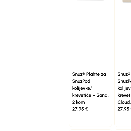
Snuz® Plahte za
Snuz® 
SnuzPod
SnuzP
kolijevke/
kolije
krevetiće – Sand,
krevet
2 kom
Cloud
27,95
€
27,95