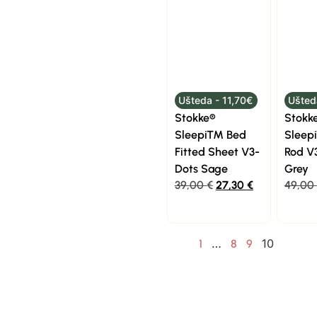
Ušteda - 11,70€
Ušted
Stokke®
Stokk
Sleepi™ Bed
Sleep
Fitted Sheet V3-
Rod V
Dots Sage
Grey
39,00
€
27,30
€
49,00
…
10
1
8
9