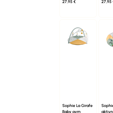
27,95
€
27,95
Sophie La Girafe
Sophie
Baby gym
aktivn