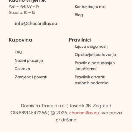
Radno vrijeme:
Pon – Pet: 09 – 19
Kontaktirajte nas
Subota: 10 – 15
Blog
info@choconillas.eu
Kupovina
Pravilnici
Izjava o sigurnosti
FAQ
Opći uvjeti poslovanja
Načini plaćanja
Pravila o postupanju s
Dostava
„kolačićima“
Zamjena i povrati
Pravilnik o zaštiti
osobnih podataka
Domivita Trade d.o.o. [ Jasenik 3B, Zagreb /
OIB:58914547266 ] © 2026.
choconillas.eu
, sva prava
pridržana