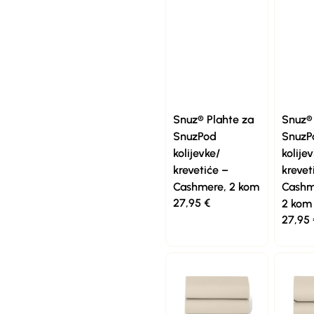
Snuz® Plahte za
Snuz® 
SnuzPod
SnuzP
kolijevke/
kolije
krevetiće –
krevet
Cashmere, 2 kom
Cashm
27,95
€
2 kom
27,95