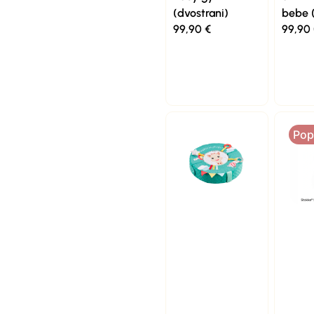
(dvostrani)
bebe 
99,90
€
99,90
Pop