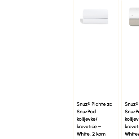
Snuz® Plahte za
Snuz® 
SnuzPod
SnuzP
kolijevke/
kolije
krevetiće –
krevet
White, 2 kom
White/