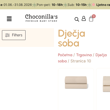
e
01.06.-31.08.2026
Pon-pet:
10-18h
Sub:
10-15h
Ljetno ra
Dječja
Filters
soba
/
/
Početna
Trgovina
Dječja
/ Stranica 10
soba