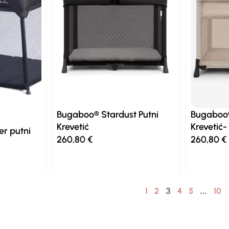
Bugaboo® Stardust Putni
Bugaboo®
Krevetić
Krevetić
er putni
260,80
€
260,80
€
3
…
1
2
4
5
10