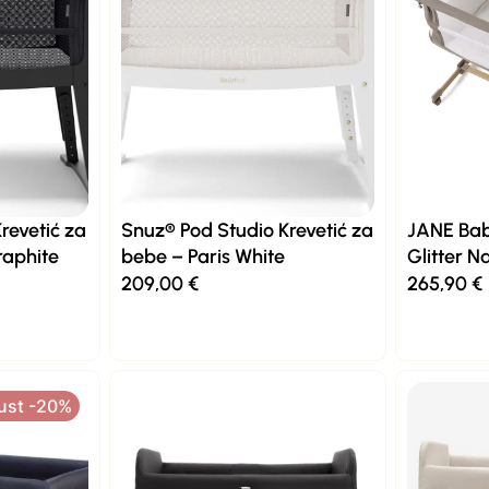
revetić za
Snuz® Pod Studio Krevetić za
JANE Baby
raphite
bebe – Paris White
Glitter N
209,00
€
265,90
€
ust -20%