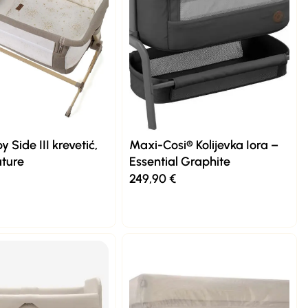
 Side III krevetić,
Maxi-Cosi® Kolijevka Iora –
ature
Essential Graphite
249,90
€