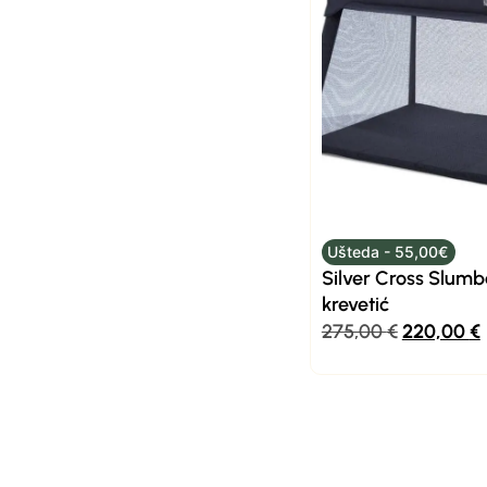
Ušteda - 55,00€
Silver Cross Slumb
krevetić
275,00
€
220,00
€