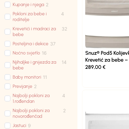
Kupanje i njega
2
Pokloni za bebe i
4
roditelje
Krevetići i madraci za
32
bebe
Posteljina i dekice
37
Snuz® Pod5 Kolijev
Noćno svjetlo
16
Krevetić za bebe –
Njihaljke i gnijezda za
14
289,00
€
bebe
Baby monitori
11
Previjanje
2
Najbolji pokloni za
4
1.rođendan
Najbolji pokloni za
2
novorođenčad
Jastuci
9