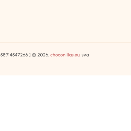
IB:58914547266 ] © 2026.
choconillas.eu
, sva