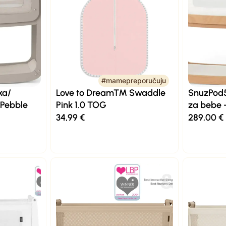
#mamepreporučuju
ka/
Love to Dream™ Swaddle
SnuzPod5 
 Pebble
Pink 1.0 TOG
za bebe 
34,99
€
289,00
€