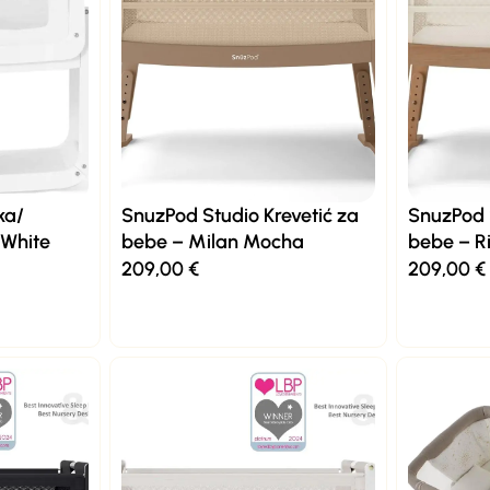
ka/
SnuzPod Studio Krevetić za
SnuzPod 
 White
bebe – Milan Mocha
bebe – R
209,00
€
209,00
€