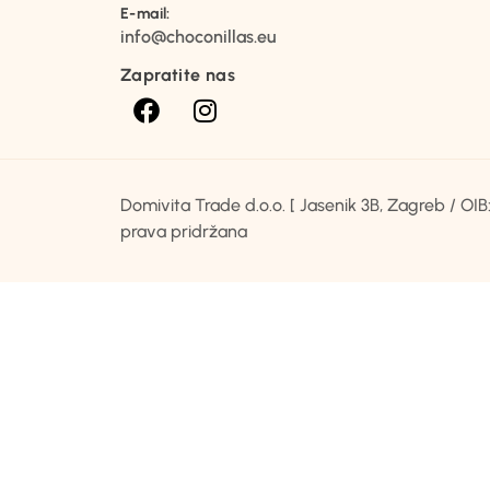
E-mail:
info@choconillas.eu
Zapratite nas
Domivita Trade d.o.o. [ Jasenik 3B, Zagreb / O
prava pridržana