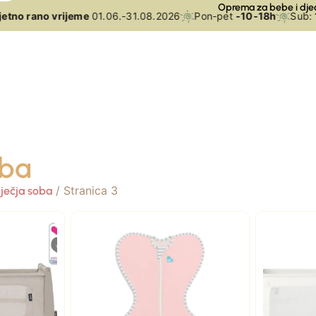
Oprema za bebe i dje
no rano vrijeme
01.06.-31.08.2026
Pon-pet
-10-18h
Sub:
10
oba
/ Stranica 3
ječja soba