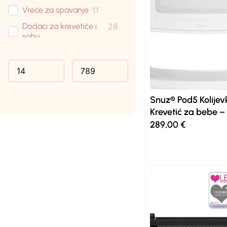
Vreće za spavanje
11
Dodaci za krevetiće i
28
sobu
Krevetići
5
Madraci
4
Putni krevetići
5
Snuz® Pod5 Kolijev
Gnijezda
4
Krevetić za bebe –
Njihaljke
10
289,00
€
Plahte za madrac
11
Posteljina
8
Tanje dekice
13
Deblje dekice
4