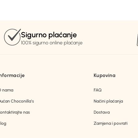
Sigurno plaćanje
100% sigurno online plaćanje
Informacije
Kupovina
O nama
FAQ
ućan Choconilla’s
Načini plaćanja
ontaktirajte nas
Dostava
log
Zamjena i povrati