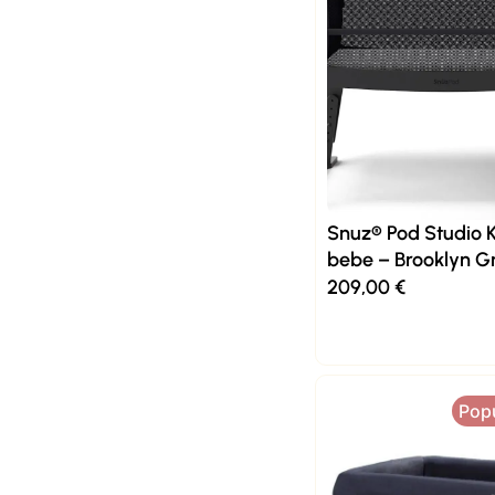
Snuz® Pod Studio K
bebe – Brooklyn G
209,00
€
Pop