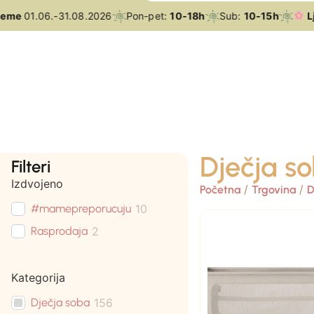
me
01.06.-31.08.2026
Pon-pet:
10-18h
Sub:
10-15h
Ljet
Dječja s
Filteri
Izdvojeno
/
/
Početna
Trgovina
D
#mamepreporucuju
10
Rasprodaja
2
Kategorija
Dječja soba
156